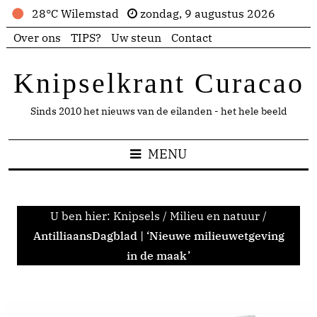
28°C Wilemstad
zondag, 9 augustus 2026
Over ons
TIPS?
Uw steun
Contact
Knipselkrant Curacao
Sinds 2010 het nieuws van de eilanden - het hele beeld
MENU
U ben hier:
Knipsels
/
Milieu en natuur
/
AntilliaansDagblad | ‘Nieuwe milieuwetgeving
in de maak’