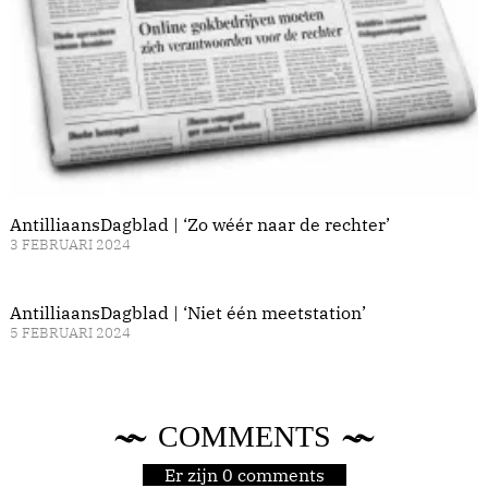
AntilliaansDagblad | ‘Zo wéér naar de rechter’
3 FEBRUARI 2024
AntilliaansDagblad | ‘Niet één meetstation’
5 FEBRUARI 2024
COMMENTS
Er zijn 0 comments