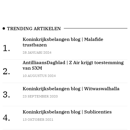
TRENDING ARTIKELEN
Koninkrijksbelangen blog | Malafide
trustbazen
1.
28 JANUARI 2024
AntilliaansDagblad | Z Air krijgt toestemming
van SXM
2.
10 AUGUSTUS 2024
Koninkrijksbelangen blog | Witwaswalhalla
3.
23 SEPTEMBER 2020
Koninkrijksbelangen blog | Sublicenties
4.
13 OKTOBER 2021