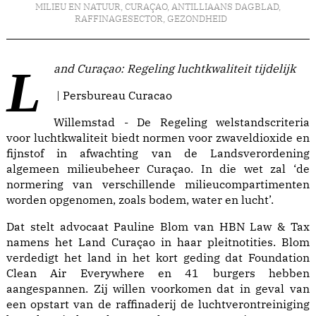
MILIEU EN NATUUR
,
CURAÇAO
,
ANTILLIAANS DAGBLAD
,
RAFFINAGESECTOR
,
GEZONDHEID
Land Curaçao: Regeling luchtkwaliteit tijdelijk
| Persbureau Curacao
Willemstad - De Regeling welstandscriteria
voor luchtkwaliteit biedt normen voor zwaveldioxide en
fijnstof in afwachting van de Landsverordening
algemeen milieubeheer Curaçao. In die wet zal ‘de
normering van verschillende milieucompartimenten
worden opgenomen, zoals bodem, water en lucht’.
Dat stelt advocaat Pauline Blom van HBN Law & Tax
namens het Land Curaçao in haar pleitnotities. Blom
verdedigt het land in het kort geding dat Foundation
Clean Air Everywhere en 41 burgers hebben
aangespannen. Zij willen voorkomen dat in geval van
een opstart van de raffinaderij de luchtverontreiniging