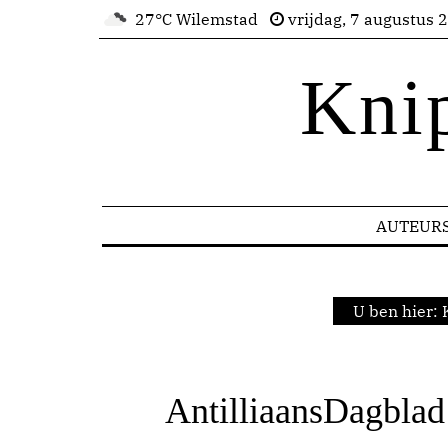
27°C Wilemstad
vrijdag, 7 augustus 
Kni
AUTEUR
U ben hier:
AntilliaansDagblad 