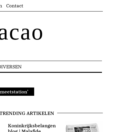
n
Contact
acao
DIVERSEN
 meetstation’
TRENDING ARTIKELEN
Koninkrijksbelangen
blog | Malafide