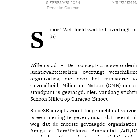
5 FEBRUARI 2024
MILIEU EN 
Redactie Curacao
Smoc: Wet luchtkwaliteit overtuigt niet
(5)
Willemstad - De concept-Landsverordeni
luchtkwaliteitseisen overtuigt verschillen
organisaties, die door het ministerie v
Gezondheid, Milieu en Natuur (GMN) om e
standpunt is gevraagd, niet. Vandaag stichti
Schoon Milieu op Curaçao (Smoc).
Smoc3Enerzijds wordt toegejuicht dat verzoc
is een mening te geven, maar dat neemt ni
weg dat de meeste gevraagde organisaties
Amigu di Tera/Defensa Ambiental (AdT/DA