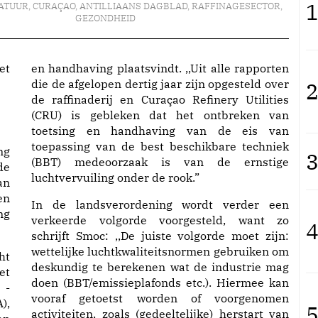
1
NATUUR
,
CURAÇAO
,
ANTILLIAANS DAGBLAD
,
RAFFINAGESECTOR
,
GEZONDHEID
en handhaving plaatsvindt. ,,Uit alle rapporten
die de afgelopen dertig jaar zijn opgesteld over
2
de raffinaderij en Curaçao Refinery Utilities
(CRU) is gebleken dat het ontbreken van
toetsing en handhaving van de eis van
toepassing van de best beschikbare techniek
ng
3
(BBT) medeoorzaak is van de ernstige
de
luchtvervuiling onder de rook.”
an
en
In de landsverordening wordt verder een
ng
verkeerde volgorde voorgesteld, want zo
4
schrijft Smoc: ,,De juiste volgorde moet zijn:
wettelijke luchtkwaliteitsnormen gebruiken om
ht
deskundig te berekenen wat de industrie mag
et
doen (BBT/emissieplafonds etc.). Hiermee kan
 -
vooraf getoetst worden of voorgenomen
),
5
activiteiten, zoals (gedeeltelijke) herstart van