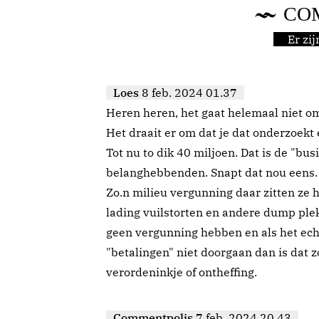
CO
Er zi
Loes
8 feb. 2024 01.37
Heren heren, het gaat helemaal niet om 
Het draait er om dat je dat onderzoekt 
Tot nu to dik 40 miljoen. Dat is de "bu
belanghebbenden. Snapt dat nou eens.
Zo.n milieu vergunning daar zitten ze
lading vuilstorten en andere dump plek
geen vergunning hebben en als het ech
"betalingen" niet doorgaan dan is dat 
verordeninkje of ontheffing.
Commentpolis
7 feb. 2024 20.43