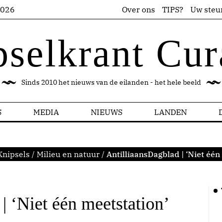
2026
Over ons
TIPS?
Uw steu
pselkrant Cur
Sinds 2010 het nieuws van de eilanden - het hele beeld
S
MEDIA
NIEUWS
LANDEN
Knipsels
/
Milieu en natuur
/
AntilliaansDagblad | ‘Niet één
| ‘Niet één meetstation’