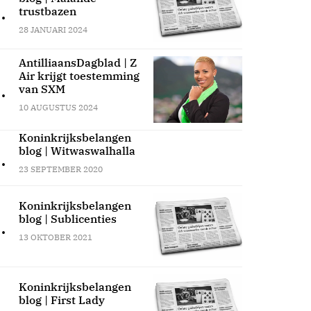
.
trustbazen
28 JANUARI 2024
AntilliaansDagblad | Z
Air krijgt toestemming
.
van SXM
10 AUGUSTUS 2024
Koninkrijksbelangen
blog | Witwaswalhalla
.
23 SEPTEMBER 2020
Koninkrijksbelangen
blog | Sublicenties
.
13 OKTOBER 2021
Koninkrijksbelangen
blog | First Lady
.