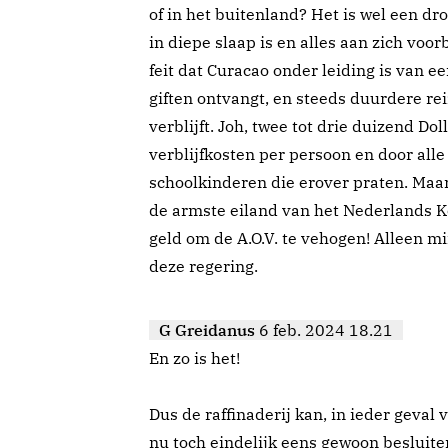
of in het buitenland? Het is wel een d
in diepe slaap is en alles aan zich voorb
feit dat Curacao onder leiding is van ee
giften ontvangt, en steeds duurdere re
verblijft. Joh, twee tot drie duizend Do
verblijfkosten per persoon en door alle 
schoolkinderen die erover praten. Maar
de armste eiland van het Nederlands Ko
geld om de A.O.V. te vehogen! Alleen mi
deze regering.
G Greidanus
6 feb. 2024 18.21
En zo is het!
Dus de raffinaderij kan, in ieder geval 
nu toch eindelijk eens gewoon besluiten