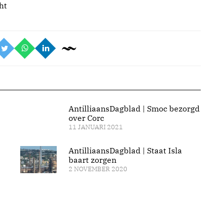
ht
AntilliaansDagblad | Smoc bezorgd
over Corc
11 JANUARI 2021
AntilliaansDagblad | Staat Isla
baart zorgen
2 NOVEMBER 2020