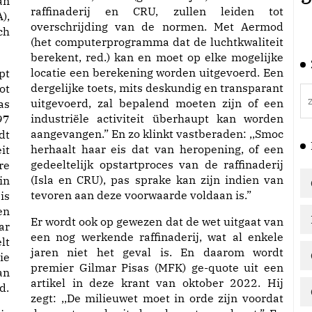
an
raffinaderij en CRU, zullen leiden tot
),
overschrijding van de normen. Met Aermod
ch
(het computerprogramma dat de luchtkwaliteit
berekent, red.) kan en moet op elke mogelijke
locatie een berekening worden uitgevoerd. Een
pt
dergelijke toets, mits deskundig en transparant
ot
uitgevoerd, zal bepalend moeten zijn of een
as
industriële activiteit überhaupt kan worden
97
aangevangen.” En zo klinkt vastberaden: ,,Smoc
dt
herhaalt haar eis dat van heropening, of een
it
gedeeltelijk opstartproces van de raffinaderij
re
(Isla en CRU), pas sprake kan zijn indien van
in
tevoren aan deze voorwaarde voldaan is.”
is
en
Er wordt ook op gewezen dat de wet uitgaat van
ar
een nog werkende raffinaderij, wat al enkele
lt
jaren niet het geval is. En daarom wordt
ie
premier Gilmar Pisas (MFK) ge-quote uit een
an
artikel in deze krant van oktober 2022. Hij
d.
zegt: ,,De milieuwet moet in orde zijn voordat