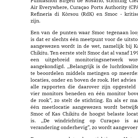
Fundashon Birgen de Rosario, stichting Cle
Air Everywhere, Curaçao Ports Authority (CPA
Refineria di Kòrsou (RdK) en Smoc - kritis
zijn.
Een van de punten waar Smoc tegenaan loo
is dat er slechts één meetpunt voor de uitsto
aangewezen wordt in de wet, namelijk bij K
Chikitu. Ten eerste stelt Smoc dat al vanaf 19
een uitgebreid monitoringsnetwerk wor
aangekondigd. ,,Belangrijk is de luchtkwalite
te beoordelen middels metingen op meerde
locaties, onder en boven de rook. Het advies 
alle rapporten die daarover zijn opgesteld 
vier monitors beneden en één monitor bov
de rook”, zo stelt de stichting. En als er ma
één meetlocatie aangewezen wordt betwijfe
Smoc of Kas Chikitu de hoogst belaste locat
is. ,,De windrichting op Curaçao is a
verandering onderhevig”, zo wordt aangevoer