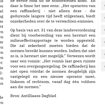
de eerste rook uit de schoorstenen komt.” En
is
daar is Smoc het mee eens: ,,Het opstarten van
ou
een raffinaderij - niet alleen deze - die
el
gedurende langere tijd heeft stilgestaan, biedt
ng
onzekerheden over de te verwachten emissies.
te
04
Op basis van art. 31 van deze landsverordening
en
dient bij voorbereiding van een herstart een
en
milieueffectrapportage te worden opgesteld.
te
Die zal zekerheid moeten bieden dat de
en
normen bereikt kunnen worden. Indien dat niet
en
zo is, is herstart niet mogelijk.” Verwezen wordt
en
naar een vonnis: ,,Het vonnis laat geen ruimte
t:
voor een overgangsregeling. De raffinaderij kan
ie
niet open vóórdat de normen deugdelijk zijn
2-
vastgelegd en een nieuwe operator moet,
en
linksom of rechtsom, vanaf dag één voldoen
an
aan die normen.”
Bron:
Antilliaans Dagblad
de
en