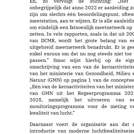
En, zo vervolgt de stichting: ,,Het 
onbegrijpelijk dat anno 2022 er aanleiding z
zijn om slechts één beoordelingspunt, oftew
meetstation, aan te wijzen. Er is alle aanleidi
om eindelijk een fatsoenlijk meetnetwerk op 
zetten. In vele rapporten, zoals in dat uit 20
van DCMR, wordt het grote belang van e
uitgebreid meetnetwerk benadrukt. Er is ge
enkel excuus om dat nu nog steeds niet toe 
passen.” Smoc wijst hierbij op de eig
omschrijving van een van de kernactiviteit
van het ministerie van Gezondheid, Milieu 
Natuur (GMN) op pagina 1 van de conceptwe
,,Eén van de kernactiviteiten van het minister
van GMN uit het Regeerprogramma 202
2025, namelijk het uitvoeren van e
monitoringsprogramma voor de meting v
kwaliteit van lucht.”
Daarnaast voert de organisatie aan dat 
introductie van moderne luchtkwaliteitseis