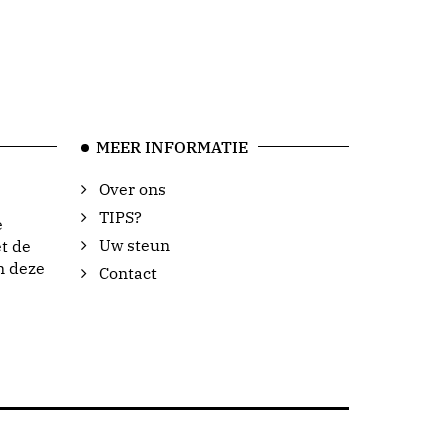
MEER INFORMATIE
Over ons
TIPS?
e
Uw steun
t de
n deze
Contact