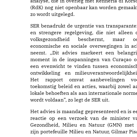
analyse, die in overleg met Refineria di Kòrs
(RdK) nog niet openbaar kan worden gemaakt
zo wordt uitgelegd.
SER benadrukt de urgentie van transparante
en strengere regelgeving, die niet alleen 
volksgezondheid beschermt, maar o
economische en sociale overwegingen in ac
neemt. ,,Dit advies markeert een belangri
moment in de inspanningen van Curaçao 
een evenwicht te vinden tussen economisc
ontwikkeling en milieuverantwoordelijkhei
Het rapport omvat aanbevelingen vo
toekomstig beleid en acties, waarbij zowel a
lokale behoeften als aan internationale norm
wordt voldaan”, zo legt de SER uit.
Het advies is maandag gepresenteerd en is e
reactie op een verzoek van de minister v
Gezondheid, Milieu en Natuur (GMN) met 
zijn portefeuille Milieu en Natuur, Gilmar Pis