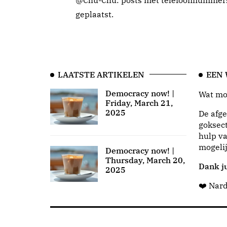
@Chu-Chu: posts met telefoonnummers
geplaatst.
LAATSTE ARTIKELEN
EEN
Democracy now! |
Wat moo
Friday, March 21,
2025
De afge
goksect
hulp va
mogeli
Democracy now! |
Thursday, March 20,
Dank ju
2025
❤️ Nar