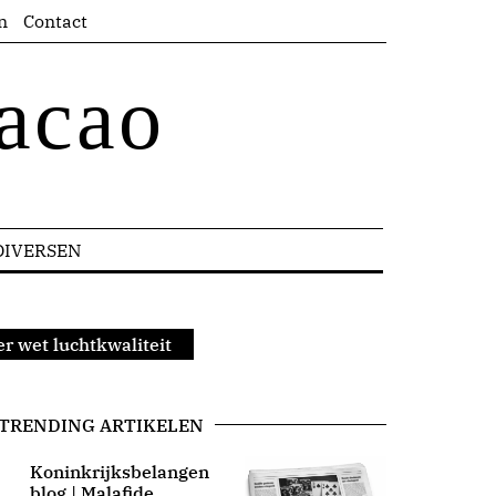
n
Contact
acao
DIVERSEN
er wet luchtkwaliteit
TRENDING ARTIKELEN
Koninkrijksbelangen
blog | Malafide