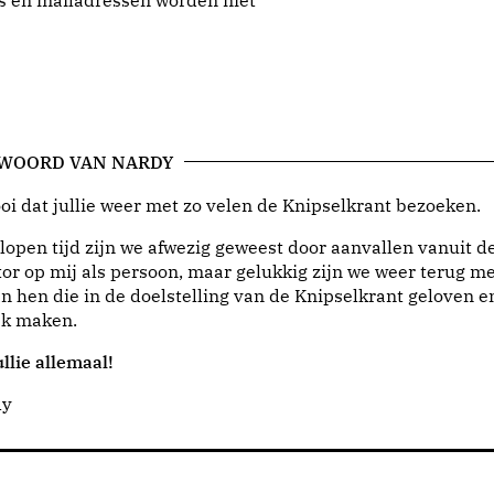
 en mailadressen worden niet
 WOORD VAN NARDY
i dat jullie weer met zo velen de Knipselkrant bezoeken.
lopen tijd zijn we afwezig geweest door aanvallen vanuit d
or op mij als persoon, maar gelukkig zijn we weer terug me
n hen die in de doelstelling van de Knipselkrant geloven e
jk maken.
llie allemaal!
dy