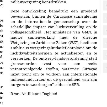
ou
milieuwetgeving benadrukken.
”,
Deze ontwikkeling benadrukt een groeiend
bewustzijn binnen de Curaçaose samenleving
re
en de internationale gemeenschap over de
de
schadelijke impact van luchtvervuiling op de
ok
volksgezondheid. Het ministerie van GMN, in
ht
nauwe samenwerking met de directie
jk
Wetgeving en Juridische Zaken (WJZ), heeft een
om
ambitieus wetgevingsinitiatief ontplooid om de
he
luchtkwaliteitsnormen te actualiseren en te
d.
versterken. De ontwerp-landsverordening stelt
or
grenswaarden vast voor een reeks
an
verontreinigende stoffen, waarmee Curaçao
en
inzet toont om te voldoen aan internationale
milieustandaarden en de gezondheid van zijn
burgers te waarborgen”, aldus de SER.
en
an
Bron:
Antilliaans Dagblad
in
as