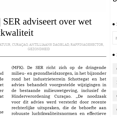
| SER adviseert over wet
tkwaliteit
NATUUR
,
CURAÇAO
,
ANTILLIAANS DAGBLAD
,
RAFFINAGESECTOR
,
GEZONDHEID
(MFK). De SER richt zich op de dringende
ad
milieu- en gezondheidszorgen, in het bijzonder
de
rond het industrieterrein Schottegat en het
et
advies behandelt voorgestelde wijzigingen in
er
de bestaande milieuwetgeving, inclusief de
at
Hinderverordening Curaçao. ,,De noodzaak
voor dit advies werd versterkt door recente
rechterlijke uitspraken, die de behoefte aan
he
robuuste luchtkwaliteitsnormen en effectieve