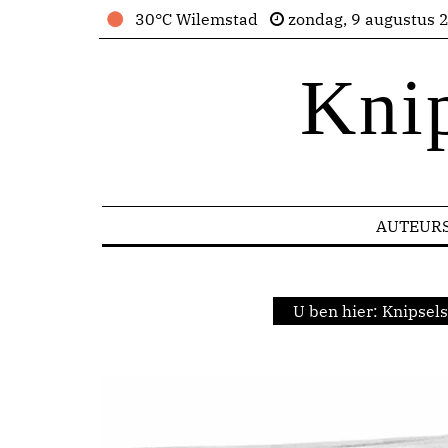
30°C Wilemstad
zondag, 9 augustus 
Kni
AUTEUR
U ben hier:
Knipsels