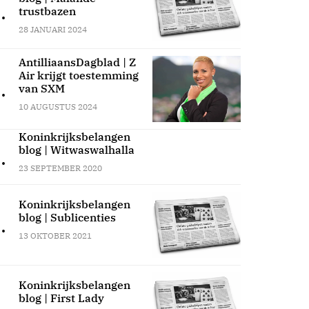
.
trustbazen
28 JANUARI 2024
AntilliaansDagblad | Z
Air krijgt toestemming
.
van SXM
10 AUGUSTUS 2024
Koninkrijksbelangen
blog | Witwaswalhalla
.
23 SEPTEMBER 2020
Koninkrijksbelangen
blog | Sublicenties
.
13 OKTOBER 2021
Koninkrijksbelangen
blog | First Lady
.