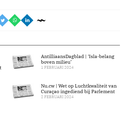
AntilliaansDagblad | ‘Isla-belang
boven milieu’
t
1 FEBRUARI 2024
Nu.cw | Wet op Luchtkwaliteit van
Curaçao ingediend bij Parlement
2 FEBRUARI 2024