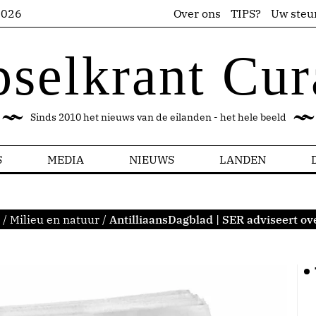
2026
Over ons
TIPS?
Uw steu
pselkrant Cur
Sinds 2010 het nieuws van de eilanden - het hele beeld
S
MEDIA
NIEUWS
LANDEN
/
Milieu en natuur
/
AntilliaansDagblad | SER adviseert ov