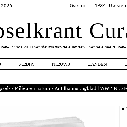
s 2026
Over ons
TIPS?
Uw steu
pselkrant Cur
Sinds 2010 het nieuws van de eilanden - het hele beeld
S
MEDIA
NIEUWS
LANDEN
psels
/
Milieu en natuur
/
AntilliaansDagblad | WWF-NL st