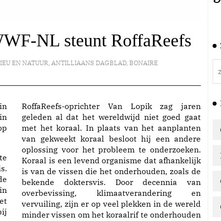
 WWF-NL steunt RoffaReefs
LIEU EN NATUUR
,
ANTILLIAANS DAGBLAD
,
BONAIRE
in
RoffaReefs-oprichter Van Lopik zag jaren
in
geleden al dat het wereldwijd niet goed gaat
op
met het koraal. In plaats van het aanplanten
van gekweekt koraal besloot hij een andere
oplossing voor het probleem te onderzoeken.
te
Koraal is een levend organisme dat afhankelijk
s.
is van de vissen die het onderhouden, zoals de
de
bekende doktersvis. Door decennia van
in
overbevissing, klimaatverandering en
et
vervuiling, zijn er op veel plekken in de wereld
ij
minder vissen om het koraalrif te onderhouden