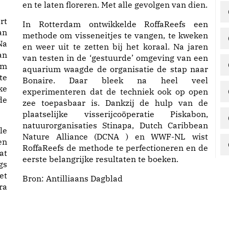
en te laten floreren. Met alle gevolgen van dien.
rt
In Rotterdam ontwikkelde RoffaReefs een
an
methode om visseneitjes te vangen, te kweken
Na
en weer uit te zetten bij het koraal. Na jaren
an
van testen in de ‘gestuurde’ omgeving van een
am
aquarium waagde de organisatie de stap naar
te
Bonaire. Daar bleek na heel veel
ke
experimenteren dat de techniek ook op open
de
zee toepasbaar is. Dankzij de hulp van de
plaatselijke visserijcoöperatie Piskabon,
natuurorganisaties Stinapa, Dutch Caribbean
le
Nature Alliance (DCNA ) en WWF-NL wist
en
RoffaReefs de methode te perfectioneren en de
at
eerste belangrijke resultaten te boeken.
gs
et
Bron:
Antilliaans Dagblad
ra