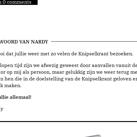
jn 0 comments
 WOORD VAN NARDY
i dat jullie weer met zo velen de Knipselkrant bezoeken.
lopen tijd zijn we afwezig geweest door aanvallen vanuit d
or op mij als persoon, maar gelukkig zijn we weer terug me
n hen die in de doelstelling van de Knipselkrant geloven e
jk maken.
llie allemaal!
dy