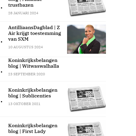
.
trustbazen
28 JANUARI 2024
AntilliaansDagblad | Z
Air krijgt toestemming
.
van SXM
10 AUGUSTUS 2024
Koninkrijksbelangen
blog | Witwaswalhalla
.
23 SEPTEMBER 2020
Koninkrijksbelangen
blog | Sublicenties
.
13 OKTOBER 2021
Koninkrijksbelangen
blog | First Lady
.