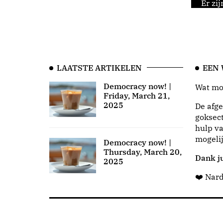
Er zi
LAATSTE ARTIKELEN
EEN
Democracy now! |
Wat moo
Friday, March 21,
2025
De afge
goksect
hulp va
mogeli
Democracy now! |
Thursday, March 20,
Dank ju
2025
❤️ Nar