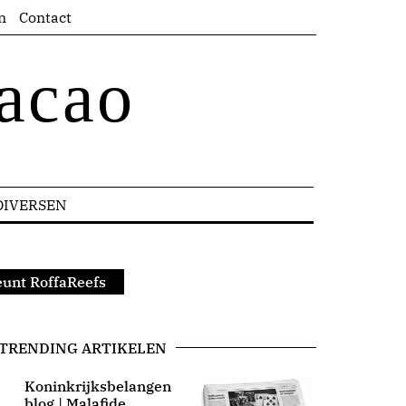
n
Contact
acao
DIVERSEN
eunt RoffaReefs
TRENDING ARTIKELEN
Koninkrijksbelangen
blog | Malafide