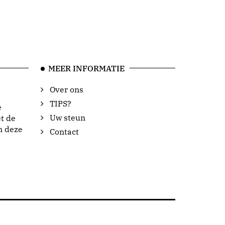
MEER INFORMATIE
Over ons
TIPS?
e
Uw steun
t de
n deze
Contact