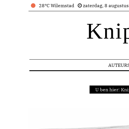
28°C Wilemstad
zaterdag, 8 augustu
Kni
AUTEUR
U ben hier:
Kni