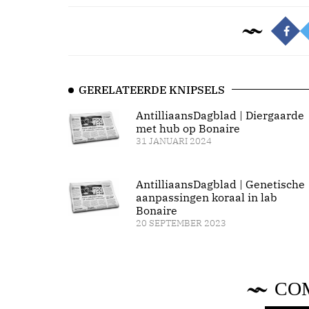
GERELATEERDE KNIPSELS
AntilliaansDagblad | Diergaarde
met hub op Bonaire
31 JANUARI 2024
AntilliaansDagblad | Genetische
aanpassingen koraal in lab
Bonaire
20 SEPTEMBER 2023
CO