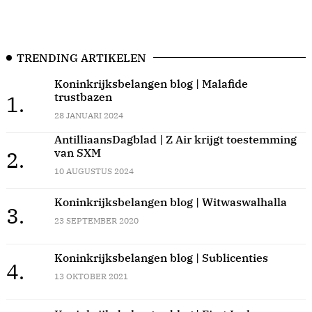
TRENDING ARTIKELEN
Koninkrijksbelangen blog | Malafide
trustbazen
1.
28 JANUARI 2024
AntilliaansDagblad | Z Air krijgt toestemming
van SXM
2.
10 AUGUSTUS 2024
Koninkrijksbelangen blog | Witwaswalhalla
3.
23 SEPTEMBER 2020
Koninkrijksbelangen blog | Sublicenties
4.
13 OKTOBER 2021