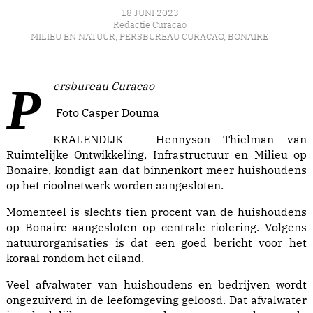
18 JUNI 2023
Redactie Curacao
MILIEU EN NATUUR
,
PERSBUREAU CURACAO
,
BONAIRE
Persbureau Curacao
Foto Casper Douma
KRALENDIJK – Hennyson Thielman van
Ruimtelijke Ontwikkeling, Infrastructuur en Milieu op
Bonaire, kondigt aan dat binnenkort meer huishoudens
op het rioolnetwerk worden aangesloten.
Momenteel is slechts tien procent van de huishoudens
op Bonaire aangesloten op centrale riolering. Volgens
natuurorganisaties is dat een goed bericht voor het
koraal rondom het eiland.
Veel afvalwater van huishoudens en bedrijven wordt
ongezuiverd in de leefomgeving geloosd. Dat afvalwater