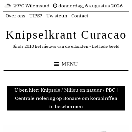
29°C Wilemstad
donderdag, 6 augustus 2026
Over ons
TIPS?
Uw steun
Contact
Knipselkrant Curacao
Sinds 2010 het nieuws van de eilanden - het hele beeld
MENU
U ben hier:
Knipsels
/
Milieu en natuur
/
PBC |
Centrale riolering op Bonaire om koraalriffen
te beschermen