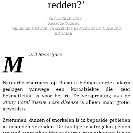
redden?’
7 SEPTEMBER 2023
Redactie Curacao
MILIEU EN NATUUR
,
CARIBISCH NETWERK (NTR)
,
CURAÇAO
,
BONAIRE
Marit Severijnse
Natuurbeschermers op Bonaire hebben eerder alarm
geslagen vanwege een koraalziekte die ‘zeer
besmettelijk’ is voor het rif. De verspreiding van de
Stony Coral Tissue Loss disease
is alleen maar groter
geworden.
Zwemmen, duiken of snorkelen is in bepaalde gebieden
al maanden verboden. De huidige maatregelen gelden