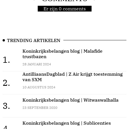
Er zijn 0 comments
TRENDING ARTIKELEN
Koninkrijksbelangen blog | Malafide
trustbazen
1.
28 JANUARI 2024
AntilliaansDagblad | Z Air krijgt toestemming
van SXM
2.
10 AUGUSTUS 2024
Koninkrijksbelangen blog | Witwaswalhalla
3.
23 SEPTEMBER 2020
Koninkrijksbelangen blog | Sublicenties
4.