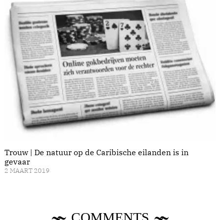
Trouw | De natuur op de Caribische eilanden is in
gevaar
2 MAART 2019
COMMENTS