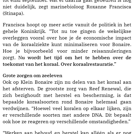
tot eind september. Wat er daarna gaat gebeuren is nog
niet duidelijk, zegt marinebioloog Roxanne Francisca
(Stinapa).
Francisca hoopt op meer actie vanuit de politiek in het
gehele Koninkrijk. “Tot nu toe gingen de wekelijkse
overleggen vooral over hoe je de economische impact
van de koraalziekte kunt minimaliseren voor Bonaire.
Hoe je bijvoorbeeld voor minder reisannuleringen
zorgt. N
u wordt het tijd om het te hebben over de
toekomst van het koraal. Over koraalrestauratie.”
Grote zorgen om zeeleven
Ook op Klein Bonaire zijn nu delen van het koraal aan
het afsterven. De grootste zorg van Reef Renewal, die
zich bezighoudt met herstel en bescherming, is dat
bepaalde koraalsoorten rond Bonaire helemaal gaan
verdwijnen. “Hoewel veel koralen op elkaar lijken, zijn
er verschillende soorten met andere DNA. Dit bepaalt
ook hoe ze reageren op verschillende omstandigheden.”
“Werken aan behoud en herstel kan alléén als er nog