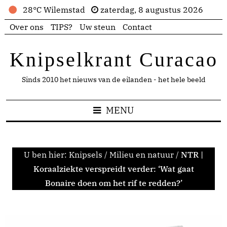
28°C Wilemstad
zaterdag, 8 augustus 2026
Over ons
TIPS?
Uw steun
Contact
Knipselkrant Curacao
Sinds 2010 het nieuws van de eilanden - het hele beeld
MENU
U ben hier:
Knipsels
/
Milieu en natuur
/
NTR |
Koraalziekte verspreidt verder: ‘Wat gaat
Bonaire doen om het rif te redden?’