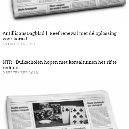
AntilliaansDagblad | ‘Reef renewal niet dé oplossing
voor koraal’
19 OKTOBER 2021
NTR | Duikscholen hopen met koraaltuinen het rif te
redden
9 SEPTEMBER 2018