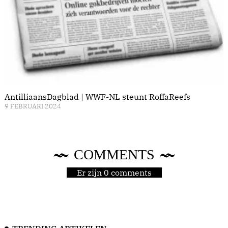
AntilliaansDagblad | WWF-NL steunt RoffaReefs
9 FEBRUARI 2024
COMMENTS
Er zijn 0 comments