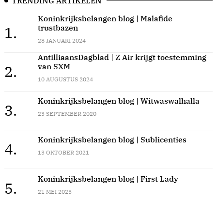
TRENDING ARTIKELEN
Koninkrijksbelangen blog | Malafide
trustbazen
1.
28 JANUARI 2024
AntilliaansDagblad | Z Air krijgt toestemming
van SXM
2.
10 AUGUSTUS 2024
Koninkrijksbelangen blog | Witwaswalhalla
3.
23 SEPTEMBER 2020
Koninkrijksbelangen blog | Sublicenties
4.
13 OKTOBER 2021
Koninkrijksbelangen blog | First Lady
5.
21 MEI 2023