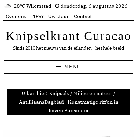
28°C Wilemstad
donderdag, 6 augustus 2026
Over ons
TIPS?
Uw steun
Contact
Knipselkrant Curacao
Sinds 2010 het nieuws van de eilanden - het hele beeld
MENU
U ben hier:
Knipsels
/
Milieu en natuur
/
AntilliaansDagblad | Kunstmatige riffen in
haven Barcadera