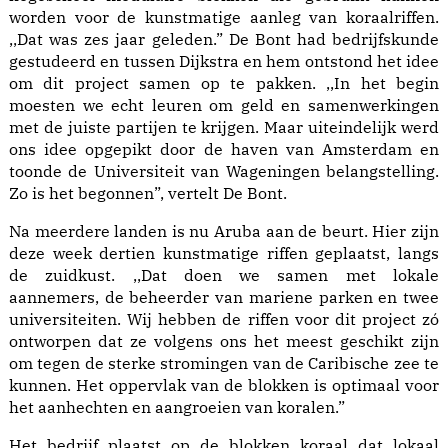
worden voor de kunstmatige aanleg van koraalriffen.
,,Dat was zes jaar geleden.” De Bont had bedrijfskunde
gestudeerd en tussen Dijkstra en hem ontstond het idee
om dit project samen op te pakken. ,,In het begin
moesten we echt leuren om geld en samenwerkingen
met de juiste partijen te krijgen. Maar uiteindelijk werd
ons idee opgepikt door de haven van Amsterdam en
toonde de Universiteit van Wageningen belangstelling.
Zo is het begonnen”, vertelt De Bont.
Na meerdere landen is nu Aruba aan de beurt. Hier zijn
deze week dertien kunstmatige riffen geplaatst, langs
de zuidkust. ,,Dat doen we samen met lokale
aannemers, de beheerder van mariene parken en twee
universiteiten. Wij hebben de riffen voor dit project zó
ontworpen dat ze volgens ons het meest geschikt zijn
om tegen de sterke stromingen van de Caribische zee te
kunnen. Het oppervlak van de blokken is optimaal voor
het aanhechten en aangroeien van koralen.”
Het bedrijf plaatst op de blokken koraal dat lokaal