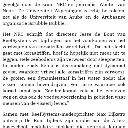
gevolgd door de krant NRC en journalist Wouter van
Noort. De Universiteit Wageningen is erbij betrokken,
net als de Universiteit van Aruba en de Arubaanse
organisatie Scrubble Bubble.
Het NRC schrijft dat directeur Jesse de Bont van
ReefSystems wil bijdragen aan het voorkomen van het
verdwijnen van koraalriffen wereldwijd. ,,Dat het slecht
gaat met koraalriffen, hoef ik hopelijk niet meer uit te
leggen. Hele zeebodems zijn verwoest door sleepnetten.
In landen zoals Kenia is decennialang met dynamiet
gevist, waardoor vrijwel alle koraalriffen zijn verwoest.
Ze gooien een dynamietstaaf in het water, zodat alle
vissen komen bovendrijven. Een actie waarmee ook
koraal kapot gaat. Zonder koraal trekt al het zeeleven
weg en dus ook de voedselvoorziening in gebieden waar
mensen van de visserij leven.”
Samen met ReefSystems-medeoprichter Max Dijkstra
ontwierp De Bont tijdens zijn studie aan de Artez-
hogeschool modulaire blokken die gebruikt kunnen