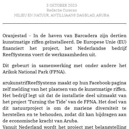
3 OKTOBER 2023
Redactie Curacao
MILIEU EN NATUUR
,
ANTILLIAANS DAGBLAD
,
ARUBA
Oranjestad - In de haven van Barcadera zijn dertien
kunstmatige riffen geïnstalleerd. De Europese Unie (EU)
financiert het project, het Nederlandse bedrijf
ReefSystems voert de werkzaamheden uit.
Dit gebeurt in samenwerking met onder andere het
Arikok National Park (FPNA).
arukunstrifReefSystems maakt op hun Facebook-pagina
zelf melding van het plaatsen van de kunstmatige riffen.
Het bedrijf legt uit dat de installatie deel uitmaakt van
het project ‘Turning the Tide’ van de FPNA. Het doel van
dit natuurproject is om de mariene diversiteit te
herstellen en te behouden, zodat dit kan bijdragen aan
de economische kracht van Aruba.
Vanuit Nederland wordt het project met belangstelling