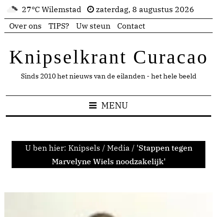
27°C Wilemstad
zaterdag, 8 augustus 2026
Over ons
TIPS?
Uw steun
Contact
Knipselkrant Curacao
Sinds 2010 het nieuws van de eilanden - het hele beeld
MENU
U ben hier:
Knipsels
/
Media
/
'Stappen tegen
Marvelyne Wiels noodzakelijk'