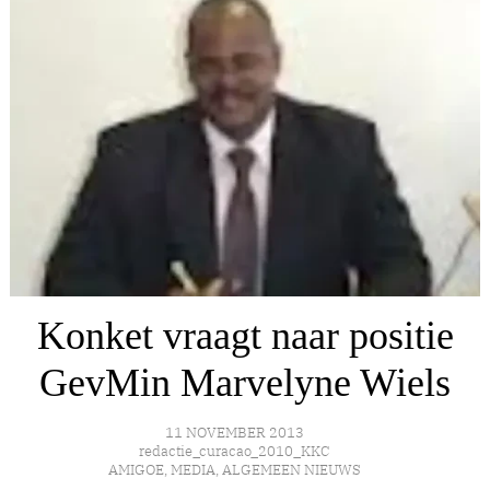
Konket vraagt naar positie
GevMin Marvelyne Wiels
11 NOVEMBER 2013
redactie_curacao_2010_KKC
AMIGOE
,
MEDIA
,
ALGEMEEN NIEUWS