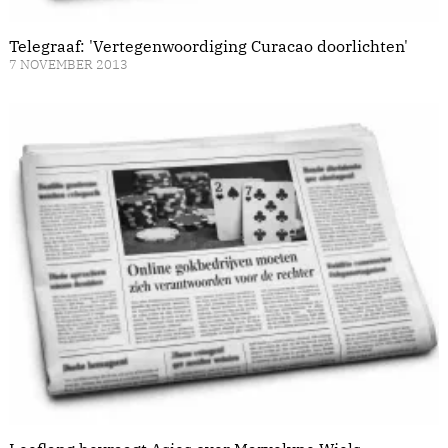
Telegraaf: 'Vertegenwoordiging Curacao doorlichten'
7 NOVEMBER 2013