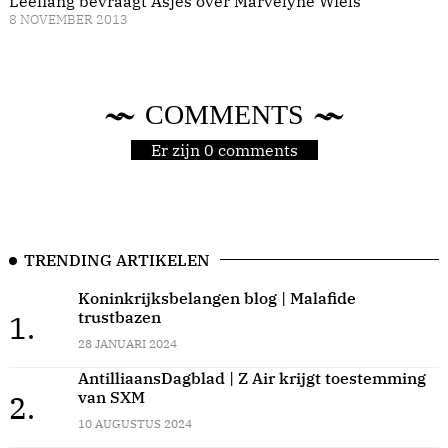
Leeflang bevraagt Asjes over Marvelyne Wiels
8 NOVEMBER 2013
COMMENTS
Er zijn 0 comments
TRENDING ARTIKELEN
Koninkrijksbelangen blog | Malafide
trustbazen
1.
28 JANUARI 2024
AntilliaansDagblad | Z Air krijgt toestemming
van SXM
2.
10 AUGUSTUS 2024