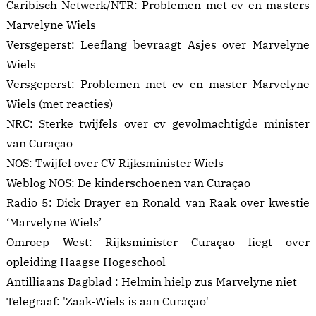
Caribisch Netwerk/NTR:
Problemen met cv en masters
Marvelyne Wiels
Versgeperst:
Leeflang bevraagt Asjes over Marvelyne
Wiels
Versgeperst:
Problemen met cv en master Marvelyne
Wiels
(met reacties)
NRC:
Sterke twijfels over cv gevolmachtigde minister
van Curaçao
NOS:
Twijfel over CV Rijksminister Wiels
Weblog NOS:
De kinderschoenen van Curaçao
Radio 5:
Dick Drayer en Ronald van Raak over kwestie
‘Marvelyne Wiels’
Omroep West:
Rijksminister Curaçao liegt over
opleiding Haagse Hogeschool
Antilliaans Dagblad :
Helmin hielp zus Marvelyne niet
Telegraaf:
'Zaak-Wiels is aan Curaçao'