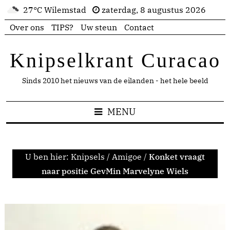
27°C Wilemstad
zaterdag, 8 augustus 2026
Over ons
TIPS?
Uw steun
Contact
Knipselkrant Curacao
Sinds 2010 het nieuws van de eilanden - het hele beeld
MENU
U ben hier:
Knipsels
/
Amigoe
/
Konket vraagt
naar positie GevMin Marvelyne Wiels