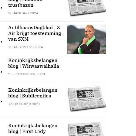
.
trustbazen
28 JANUARI 2024
AntilliaansDagblad | Z
Air krijgt toestemming
.
van SXM
10 AUGUSTUS 2024
Koninkrijksbelangen
blog | Witwaswalhalla
.
23 SEPTEMBER 2020
Koninkrijksbelangen
blog | Sublicenties
.
13 OKTOBER 2021
Koninkrijksbelangen
blog | First Lady
.