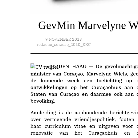
GevMin Marvelyne Wiel
9 NOVEMBER 2013
redactie_curacao_2010_KKC
DEN HAAG — De gevolmachtig
minister van Curaçao, Marvelyne Wiels, gee
de komende week een toelichting op 
ontwikkelingen op het Curaçaohuis aan 
Staten van Curaçao en daarmee ook aan 
bevolking.
Aanleiding is de aanhoudende berichtgevi
over vermeende vriendjespolitiek, fouten 
haar curriculum vitae en uitgaven voor 
renovatie van het Curaçaohuis en 