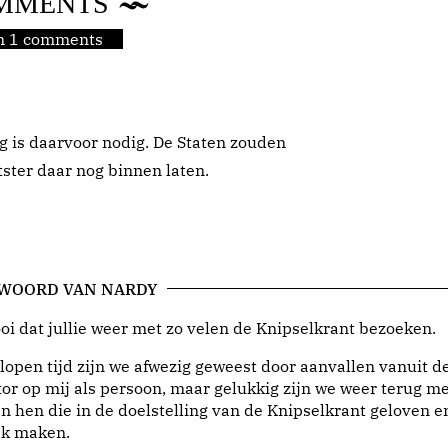
MMENTS
jn 1 comments
leg is daarvoor nodig. De Staten zouden
tster daar nog binnen laten.
 WOORD VAN NARDY
i dat jullie weer met zo velen de Knipselkrant bezoeken.
lopen tijd zijn we afwezig geweest door aanvallen vanuit d
or op mij als persoon, maar gelukkig zijn we weer terug me
n hen die in de doelstelling van de Knipselkrant geloven e
jk maken.