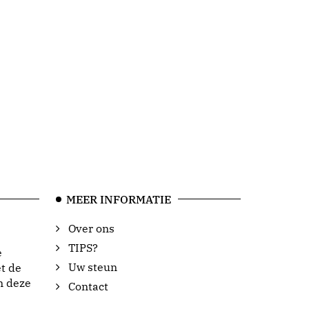
MEER INFORMATIE
Over ons
TIPS?
e
Uw steun
t de
n deze
Contact