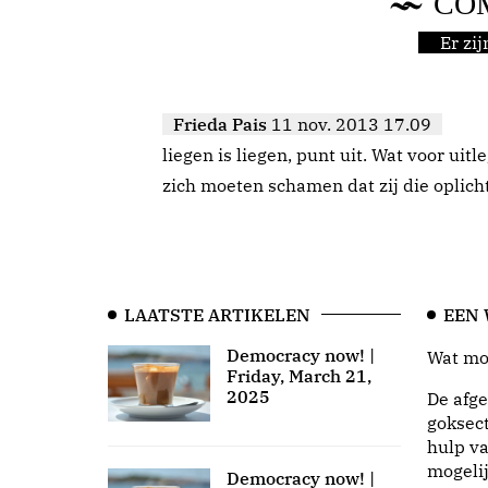
CO
Er zi
Frieda Pais
11 nov. 2013 17.09
liegen is liegen, punt uit. Wat voor uit
zich moeten schamen dat zij die oplich
LAATSTE ARTIKELEN
EEN
Democracy now! |
Wat moo
Friday, March 21,
2025
De afge
goksect
hulp va
mogeli
Democracy now! |