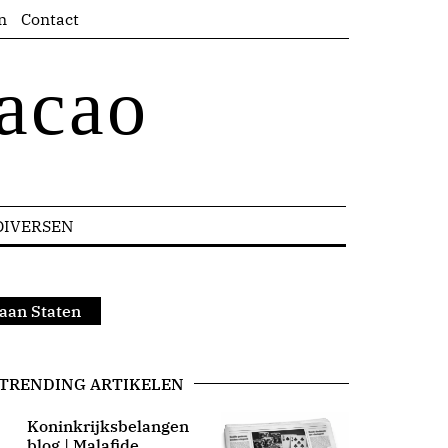
n
Contact
acao
DIVERSEN
 aan Staten
TRENDING ARTIKELEN
Koninkrijksbelangen
blog | Malafide