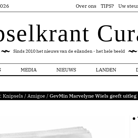
2026
Over ons
TIPS?
Uw steu
pselkrant Cur
Sinds 2010 het nieuws van de eilanden - het hele beeld
S
MEDIA
NIEUWS
LANDEN
r:
Knipsels
/
Amigoe
/
GevMin Marvelyne Wiels geeft uitleg