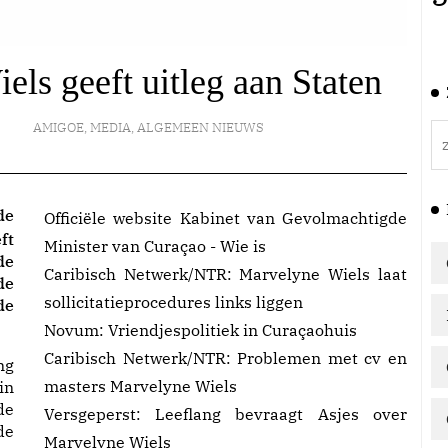
s geeft uitleg aan Staten
AMIGOE
,
MEDIA
,
ALGEMEEN NIEUWS
de
Officiële website Kabinet van Gevolmachtigde
ft
Minister van Curaçao -
Wie is
de
Caribisch Netwerk/NTR:
Marvelyne Wiels laat
de
sollicitatieprocedures links liggen
de
Novum:
Vriendjespolitiek in Curaçaohuis
Caribisch Netwerk/NTR:
Problemen met cv en
ng
masters Marvelyne Wiels
in
de
Versgeperst:
Leeflang bevraagt Asjes over
de
Marvelyne Wiels