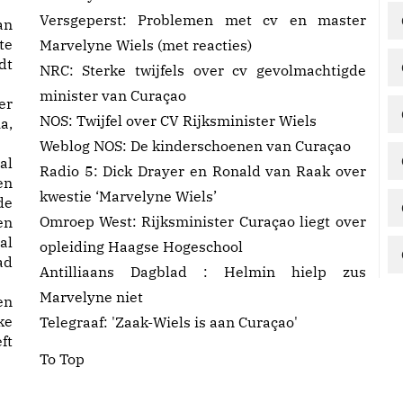
Versgeperst:
Problemen met cv en master
an
te
Marvelyne Wiels
(met reacties)
dt
NRC:
Sterke twijfels over cv gevolmachtigde
minister van Curaçao
er
NOS:
Twijfel over CV Rijksminister Wiels
a,
Weblog NOS:
De kinderschoenen van Curaçao
al
Radio 5:
Dick Drayer en Ronald van Raak over
en
kwestie ‘Marvelyne Wiels’
de
Omroep West:
Rijksminister Curaçao liegt over
en
al
opleiding Haagse Hogeschool
ad
Antilliaans Dagblad :
Helmin hielp zus
Marvelyne niet
en
ke
Telegraaf:
'Zaak-Wiels is aan Curaçao'
ft
To Top