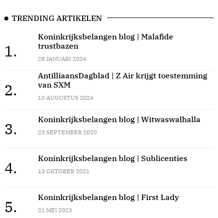
TRENDING ARTIKELEN
Koninkrijksbelangen blog | Malafide
trustbazen
1.
28 JANUARI 2024
AntilliaansDagblad | Z Air krijgt toestemming
van SXM
2.
10 AUGUSTUS 2024
Koninkrijksbelangen blog | Witwaswalhalla
3.
23 SEPTEMBER 2020
Koninkrijksbelangen blog | Sublicenties
4.
13 OKTOBER 2021
Koninkrijksbelangen blog | First Lady
5.
21 MEI 2023