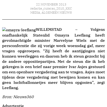
22 NOVEMBER 2013
redactie_curacao_2010_KKC
MEDIA
,
ALGEMEEN NIEUWS
WILLEMSTAD – Volgens
onafhankelijk Statenlid Omayra Leeflang heeft
gevolmachtigde minister Marvelyne Wiels met de
persconferntie die zij vorige week woensdag gaf, meer
vragen opgeroepen. “Zij heeft de aantijgingen niet
kunnen weerleggen en daarom heb ik steun gezocht bij
de andere oppositiepartijen. Met de steun die ik heb
gekregen is een brief naar premier Ivar Asjes gestuurd
om een openbare vergadering aan te vragen. Asjes moet
tijdens deze vergadering met bewijzen komen en kan
geen luchtballonnetjes meer blijven opgooien”, zegt
Leeflang.
Bron: Nieuws360
Advertentie