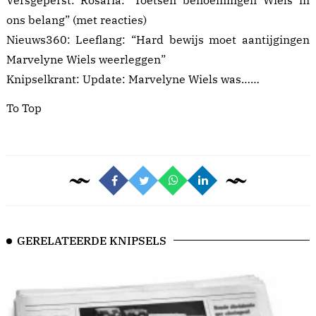
Versgeperst:
Rosaria: ‘Toetsen benoemingen Wiels in
ons belang”
(met reacties)
Nieuws360:
Leeflang: “Hard bewijs moet aantijgingen
Marvelyne Wiels weerleggen”
Knipselkrant:
Update: Marvelyne Wiels was……
To Top
GERELATEERDE KNIPSELS