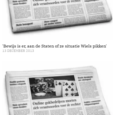
'Bewijs is er, aan de Staten of ze situatie Wiels pikken'
13 DECEMBER 2013