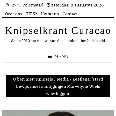
27°C Wilemstad
zaterdag, 8 augustus 2026
Over ons
TIPS?
Uw steun
Contact
Knipselkrant Curacao
Sinds 2010 het nieuws van de eilanden - het hele beeld
MENU
U ben hier:
Knipsels
/
Media
/
Leeflang: ‘Hard
bewijs moet aantijgingen Marvelyne Wiels
weerleggen’