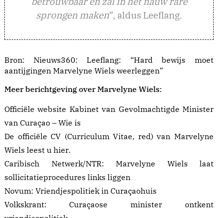
betrouwbaar en zal in het nauw rare
sprongen maken
”, aldus Leeflang.
Bron: Nieuws360:
Leeflang: “Hard bewijs moet
aantijgingen Marvelyne Wiels weerleggen”
Meer berichtgeving over Marvelyne Wiels:
Officiële website Kabinet van Gevolmachtigde Minister
van Curaçao –
Wie is
De officiële CV (Curriculum Vitae, red) van Marvelyne
Wiels leest u
hier
.
Caribisch Netwerk/NTR:
Marvelyne Wiels laat
sollicitatieprocedures links liggen
Novum:
Vriendjespolitiek in Curaçaohuis
Volkskrant:
Curaçaose minister ontkent