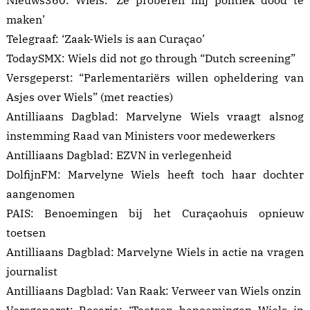
Nieuws360: Wiels:
‘Ze proberen mij politiek dood te
maken’
Telegraaf:
‘Zaak-Wiels is aan Curaçao’
TodaySMX:
Wiels did not go through “Dutch screening”
Versgeperst:
“Parlementariërs willen opheldering van
Asjes over Wiels”
(met reacties)
Antilliaans Dagblad:
Marvelyne Wiels vraagt alsnog
instemming Raad van Ministers voor medewerkers
Antilliaans Dagblad:
EZVN in verlegenheid
DolfijnFM:
Marvelyne Wiels heeft toch haar dochter
aangenomen
PAIS:
Benoemingen bij het Curaçaohuis opnieuw
toetsen
Antilliaans Dagblad:
Marvelyne Wiels in actie na vragen
journalist
Antilliaans Dagblad:
Van Raak: Verweer van Wiels onzin