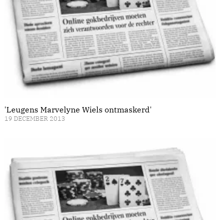
'Leugens Marvelyne Wiels ontmaskerd'
19 DECEMBER 2013