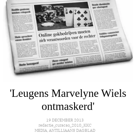
'Leugens Marvelyne Wiels
ontmaskerd'
19 DECEMBER 2013
redactie_curacao_2010_KKC
MEDIA
,
ANTILLIAANS DAGBLAD