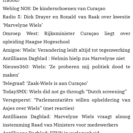
trabou?”
Weblog NOS:
De kinderschoenen van Curaçao
Radio 5:
Dick Drayer en Ronald van Raak over kwestie
‘Marvelyne Wiels’
Omroep West:
Rijksminister Curaçao liegt over
opleiding Haagse Hogeschool
Amigoe: Wiels:
Verandering leidt altijd tot tegenwerking
Antilliaans Dagblad :
Helmin hielp zus Marvelyne niet
Nieuws360: Wiels:
‘Ze proberen mij politiek dood te
maken’
Telegraaf:
‘Zaak-Wiels is aan Curaçao’
TodaySMX:
Wiels did not go through “Dutch screening”
Versgeperst:
“Parlementariërs willen opheldering van
Asjes over Wiels”
(met reacties)
Antilliaans Dagblad:
Marvelyne Wiels vraagt alsnog
instemming Raad van Ministers voor medewerkers