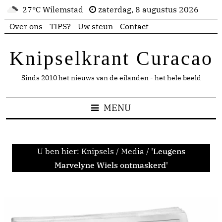
27°C Wilemstad
zaterdag, 8 augustus 2026
Over ons
TIPS?
Uw steun
Contact
Knipselkrant Curacao
Sinds 2010 het nieuws van de eilanden - het hele beeld
MENU
U ben hier:
Knipsels
/
Media
/
'Leugens
Marvelyne Wiels ontmaskerd'