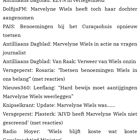
Antilliaans Dagblad:
EZVN in verlegenheid
DolfijnFM:
Marvelyne Wiels heeft toch haar dochter
aangenomen
PAIS:
Benoemingen bij het Curaçaohuis opnieuw
toetsen
Antilliaans Dagblad:
Marvelyne Wiels in actie na vragen
journalist
Antilliaans Dagblad:
Van Raak: Verweer van Wiels onzin
Versgeperst:
Rosaria: ‘Toetsen benoemingen Wiels in
ons belang”
(met reacties)
Nieuws360:
Leeflang: “Hard bewijs moet aantijgingen
Marvelyne Wiels weerleggen”
Knipselkrant:
Update: Marvelyne Wiels was……
Versgeperst:
Plasterk: ‘AIVD heeft Marvelyne Wiels niet
gescreend’
(met reacties)
Radio Hoyer:
‘Wiels blijft koste wat koste