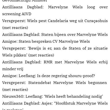
Gevolmachtigd Minister’
Antilliaans Dagblad:
Marvelyne Wiels loog over
screening AIVD
Versgeperst:
Wiels pest Candelaria weg uit Curaçaohuis
(met reacties)
Antilliaans Dagblad:
Staten bijeen over Marvelyne Wiels
Amigoe:
Staten bespreken CV Marvelyne Wiels
Versgeperst:
‘Bewijs is er, aan de Staten of ze situatie
Wiels pikken’
(met reacties)
Antilliaans Dagblad:
RMR met Marvelyne Wiels erbij
minder vrij
Amigoe:
Leeflang: Is deze regering shouru-proof?
Versgeperst:
Statendebat Marvelyne Wiels begonnen
(met reacties)
Nieuws360: Leeflang:
‘Wiels heeft behandeling nodig’
Antilliaans Dagblad:
Asjes: “Hoofdstuk Marvelyne Wiels