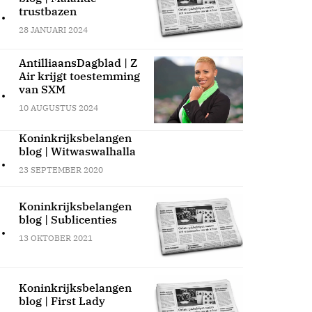
.
trustbazen
28 JANUARI 2024
AntilliaansDagblad | Z
Air krijgt toestemming
.
van SXM
10 AUGUSTUS 2024
Koninkrijksbelangen
blog | Witwaswalhalla
.
23 SEPTEMBER 2020
Koninkrijksbelangen
blog | Sublicenties
.
13 OKTOBER 2021
Koninkrijksbelangen
blog | First Lady
.