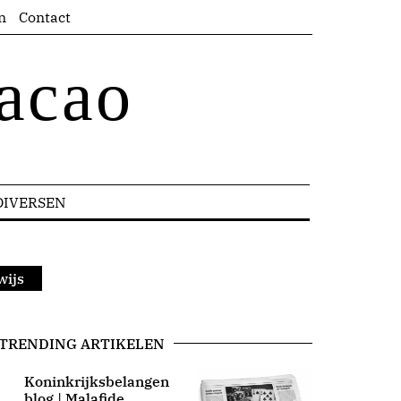
n
Contact
acao
DIVERSEN
wijs
TRENDING ARTIKELEN
Koninkrijksbelangen
blog | Malafide