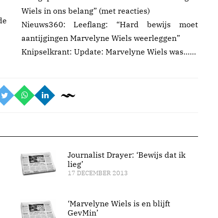
Wiels in ons belang”
(met reacties)
de
Nieuws360:
Leeflang: “Hard bewijs moet
aantijgingen Marvelyne Wiels weerleggen”
Knipselkrant:
Update: Marvelyne Wiels was……
Journalist Drayer: ‘Bewijs dat ik
lieg’
17 DECEMBER 2013
‘Marvelyne Wiels is en blijft
GevMin’