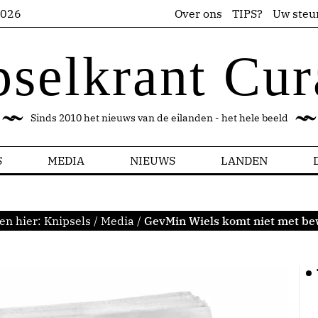
2026
Over ons
TIPS?
Uw steu
pselkrant Cur
Sinds 2010 het nieuws van de eilanden - het hele beeld
S
MEDIA
NIEUWS
LANDEN
en hier:
Knipsels
/
Media
/
GevMin Wiels komt niet met be