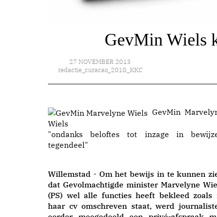
GevMin Wiels k
27 NOVEMBER 2013
redactie_curacao_2010_KKC
GevMin Marvely
Wiels
"ondanks beloftes tot inzage in bewijz
tegendeel"
Willemstad - Om het bewijs in te kunnen zi
dat Gevolmachtigde minister Marvelyne Wie
(PS) wel alle functies heeft bekleed zoals 
haar cv omschreven staat, werd journalist
eerder meegedeeld een privé-afspraak m