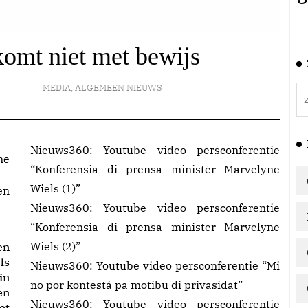
omt niet met bewijs
MEDIA
,
ALGEMEEN NIEUWS
Nieuws360:
Youtube video persconferentie
ne
“Konferensia di prensa minister Marvelyne
Wiels (1)”
en
Nieuws360:
Youtube video persconferentie
“Konferensia di prensa minister Marvelyne
Wiels (2)”
en
ls
Nieuws360:
Youtube video persconferentie “Mi
in
no por kontestá pa motibu di privasidat”
en
Nieuws360:
Youtube video persconferentie
et