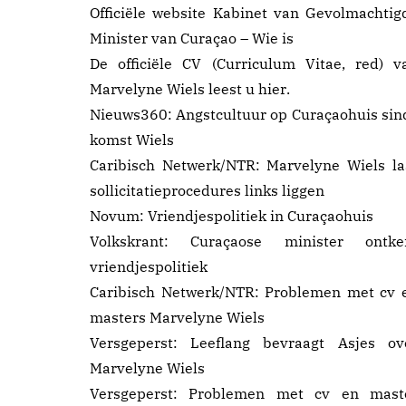
Officiële website Kabinet van Gevolmachtig
Minister van Curaçao –
Wie is
De officiële CV (Curriculum Vitae, red) v
Marvelyne Wiels leest u
hier
.
Nieuws360:
Angstcultuur op Curaçaohuis sin
komst Wiels
Caribisch Netwerk/NTR:
Marvelyne Wiels la
sollicitatieprocedures links liggen
Novum:
Vriendjespolitiek in Curaçaohuis
Volkskrant:
Curaçaose minister ontke
vriendjespolitiek
Caribisch Netwerk/NTR:
Problemen met cv 
masters Marvelyne Wiels
Versgeperst:
Leeflang bevraagt Asjes ov
Marvelyne Wiels
Versgeperst:
Problemen met cv en mast