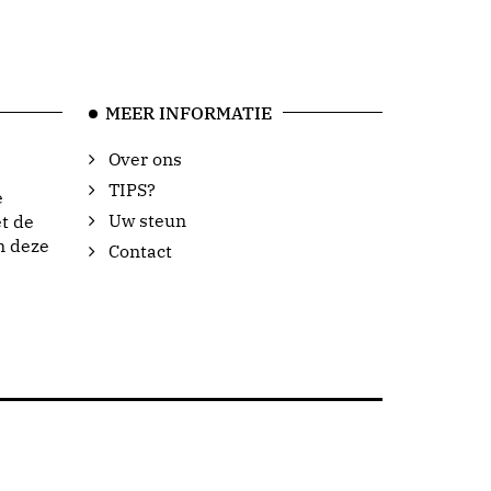
MEER INFORMATIE
Over ons
TIPS?
e
Uw steun
t de
n deze
Contact