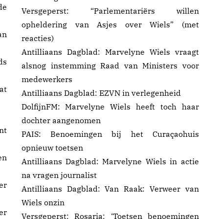
de
Versgeperst:
“Parlementariërs willen
opheldering van Asjes over Wiels”
(met
an
reacties)
Antilliaans Dagblad:
Marvelyne Wiels vraagt
ds
alsnog instemming Raad van Ministers voor
medewerkers
at
Antilliaans Dagblad:
EZVN in verlegenheid
DolfijnFM:
Marvelyne Wiels heeft toch haar
dochter aangenomen
nt
PAIS:
Benoemingen bij het Curaçaohuis
opnieuw toetsen
en
Antilliaans Dagblad:
Marvelyne Wiels in actie
na vragen journalist
er
Antilliaans Dagblad:
Van Raak: Verweer van
Wiels onzin
er
Versgeperst:
Rosaria: ‘Toetsen benoemingen