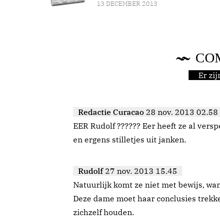
13 DECEMBER 2013
CO
Er zi
Redactie Curacao
28 nov. 2013 02.58
EER Rudolf ?????? Eer heeft ze al vers
en ergens stilletjes uit janken.
Rudolf
27 nov. 2013 15.45
Natuurlijk komt ze niet met bewijs, wan
Deze dame moet haar conclusies trekken
zichzelf houden.