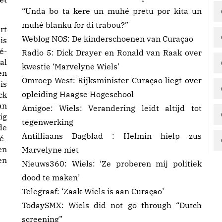
“Unda bo ta kere un muhé pretu por kita un
muhé blanku for di trabou?”
rt
Weblog NOS:
De kinderschoenen van Curaçao
is
é-
Radio 5:
Dick Drayer en Ronald van Raak over
al
kwestie ‘Marvelyne Wiels’
en
Omroep West:
Rijksminister Curaçao liegt over
is
opleiding Haagse Hogeschool
ck
an
Amigoe: Wiels:
Verandering leidt altijd tot
ig
tegenwerking
de
Antilliaans Dagblad :
Helmin hielp zus
é-
en
Marvelyne niet
en
Nieuws360: Wiels:
‘Ze proberen mij politiek
dood te maken’
Telegraaf:
‘Zaak-Wiels is aan Curaçao’
TodaySMX:
Wiels did not go through “Dutch
screening”