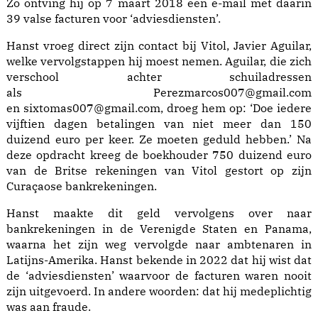
Zo ontving hij op 7 maart 2018 een e-mail met daarin
39 valse facturen voor ‘adviesdiensten’.
Hanst vroeg direct zijn contact bij Vitol, Javier Aguilar,
welke vervolgstappen hij moest nemen. Aguilar, die zich
verschool achter schuiladressen
als Perezmarcos007@gmail.com
en sixtomas007@gmail.com, droeg hem op: ‘Doe iedere
vijftien dagen betalingen van niet meer dan 150
duizend euro per keer. Ze moeten geduld hebben.’ Na
deze opdracht kreeg de boekhouder 750 duizend euro
van de Britse rekeningen van Vitol gestort op zijn
Curaçaose
bankrekeningen
.
Hanst maakte dit geld vervolgens over naar
bankrekeningen in de Verenigde Staten en Panama,
waarna het zijn weg vervolgde naar ambtenaren in
Latijns-Amerika. Hanst bekende in 2022 dat hij wist dat
de ‘adviesdiensten’ waarvoor de facturen waren nooit
zijn uitgevoerd. In andere woorden: dat hij medeplichtig
was aan fraude.