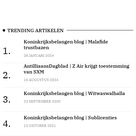
TRENDING ARTIKELEN
Koninkrijksbelangen blog | Malafide
trustbazen
1.
28 JANUARI 2024
AntilliaansDagblad | Z Air krijgt toestemming
van SXM
2.
10 AUGUSTUS 2024
Koninkrijksbelangen blog | Witwaswalhalla
3.
23 SEPTEMBER 2020
Koninkrijksbelangen blog | Sublicenties
4.
13 OKTOBER 2021