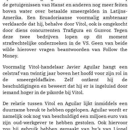
de getuigenissen van Hanst en anderen nog meer feiten
boven water over betaalde smeergelden in Latijns-
Amerika. Een Ecuadoriaanse voormalig ambtenaar
verklaarde dat hij, behalve door Vitol, ook is omgekocht
door diens concurrenten Trafigura en Gunvor. Tegen
deze twee bedrijven lopen op dit moment
strafrechtelijke onderzoeken in de VS. Geen van beide
wilde hierover vragen beantwoorden van Follow the
Money.
Voormalig Vitol-handelaar Javier Aguilar hangt een
celstraf van twintig jaar boven het hoofd voor zijn rol in
de smeergeldaffaire. Zelf ontkent hij de
beschuldigingen en beweert dat hij er is ingeluisd door
iemand hoger in de pikorde bij Vitol.
De relatie tussen Vitol en Aguilar lijkt inmiddels een
duurzame breuk te hebben opgelopen. Aguilar wordt er
namelijk ook nog van beschuldigd een miljoen euro van
zijn oud-werkgever te hebben gestolen. Ook hiervoor
zou hij gebruik hebben gemaakt van bv’s van Lionel