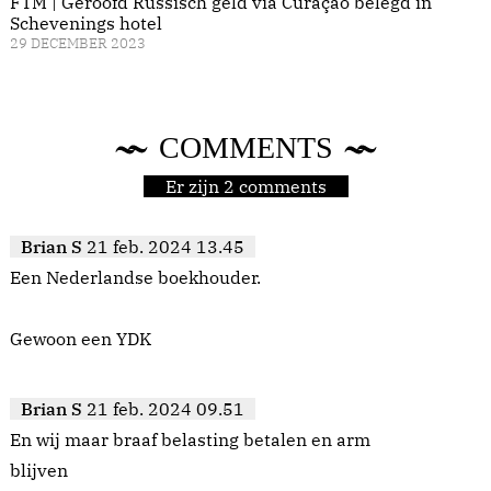
FTM | Geroofd Russisch geld via Curaçao belegd in
Schevenings hotel
29 DECEMBER 2023
COMMENTS
Er zijn 2 comments
Brian S
21 feb. 2024 13.45
Een Nederlandse boekhouder.
Gewoon een YDK
Brian S
21 feb. 2024 09.51
En wij maar braaf belasting betalen en arm
blijven