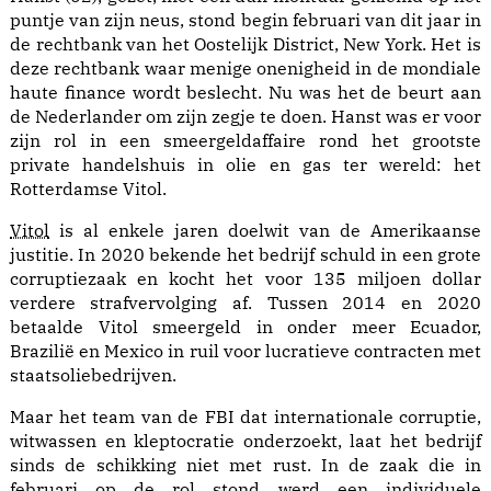
puntje van zijn neus, stond begin februari van dit jaar in
de rechtbank van het Oostelijk District, New York. Het is
deze rechtbank waar menige onenigheid in de mondiale
haute finance wordt beslecht. Nu was het de beurt aan
de Nederlander om zijn zegje te doen. Hanst was er voor
zijn rol in een smeergeldaffaire rond het grootste
private handelshuis in olie en gas ter wereld: het
Rotterdamse Vitol.
Vitol
is al enkele jaren doelwit van de Amerikaanse
justitie. In 2020 bekende het bedrijf schuld in een grote
corruptiezaak en kocht het voor 135 miljoen dollar
verdere
strafvervolging
af. Tussen 2014 en 2020
betaalde Vitol smeergeld in onder meer Ecuador,
Brazilië en Mexico in ruil voor lucratieve contracten met
staatsoliebedrijven.
Maar het team van de FBI dat internationale corruptie,
witwassen en kleptocratie onderzoekt, laat het bedrijf
sinds de schikking niet met rust. In de zaak die in
februari
op de rol
stond werd een individuele