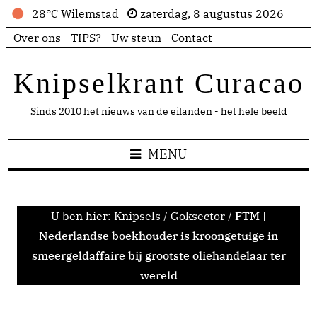
28°C Wilemstad
zaterdag, 8 augustus 2026
Over ons
TIPS?
Uw steun
Contact
Knipselkrant Curacao
Sinds 2010 het nieuws van de eilanden - het hele beeld
MENU
U ben hier:
Knipsels
/
Goksector
/
FTM |
Nederlandse boekhouder is kroongetuige in
smeergeldaffaire bij grootste oliehandelaar ter
wereld