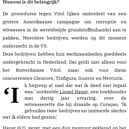
Waarom is dit belangrijk?
De procedures tegen Vitol lijken onderdeel van een
grotere Amerikaanse campagne om corruptie en
witwassen in de wereldwijde grondstoffenhandel aan te
pakken. Meerdere bedrijven worden op dit moment
onderzocht in de VS.
Deze bedrijven hebben hun werkzaamheden goeddeels
ondergebracht in Nederland. Dat geldt niet alleen voor
het Rotterdamse Vitol, maar ook voor diens
concurrenten Glencore, Trafigura, Gunvor en Mercuria.
‘Ik begreep al snel dat wat ik deed niet legaal
was,’ oordeelde
Lionel
Hanst
, een boekhouder
met dertig jaar ervaring, over de
witwasserette die hij draaide op Curaçao. ‘Ik
gebruikte twee bedrijven en imiteerde slechts
wat ik elders had gezien.’
Hanst (62), gezet, met een dun montuur geklemd op het