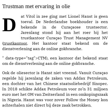
Trustman met ervaring in olie
Dat Vitol in zee ging met Lionel Hanst is geen
toeval. De Nederlandse boekhouder is een
bekende in de Curaçaose
trustsector
.
Jarenlang stond hij aan het roer bij het
trustkantoor Curaçao Trust Management NV
(
trustkantoor
. Het kantoor staat bekend om de
dienstverlening aan de online gokbranche.
" data-type="tag">
CTM
), een kantoor dat bekend staat
om de dienstverlening aan de online gokbranche.
Ook de oliesector is Hanst niet vreemd. Vanuit Curaçao
regelde hij jarenlang de zaken van Addax Petroleum,
een dochter van het Chinese staatsoliebedrijf Sinopec.
In 2018 schikte Addax Petroleum voor zo’n 31 miljoen
euro met het OM van Zwitserland in een omkopingszaak
in Nigeria. Hanst was voor zover Follow the Money kon
achterhalen niet direct bij deze zaak betrokken.