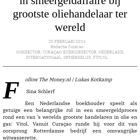
in smeergeldaffaire bij
grootste oliehandelaar ter
wereld
20 FEBRUARI 2024
Redactie Curacao
GOKSECTOR
,
CURAÇAO
,
ENERGIESECTOR
,
NEDERLAND
,
INTERNATIONAAL
,
OPMERKELIJK
,
FTM.NL
Follow The Money.nl | Lukas Kotkamp
Sina Schlerf
Een Nederlandse boekhouder speelt als
getuige een belangrijke rol in een smeergeldproces
rond een van ’s werelds grootste handelaren in olie en
gas: Vitol. Vanuit Curaçao runde hij voor dit van
oorsprong Rotterdamse bedrijf een omvangrijke
witwasserette.