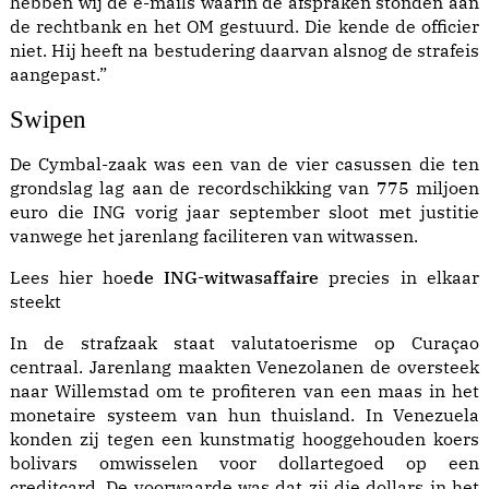
hebben wij de e-mails waarin de afspraken stonden aan
de rechtbank en het OM gestuurd. Die kende de officier
niet. Hij heeft na bestudering daarvan alsnog de strafeis
aangepast.”
Swipen
De Cymbal-zaak was een van de vier casussen die ten
grondslag lag aan de recordschikking van 775 miljoen
euro die ING vorig jaar september sloot met justitie
vanwege het jarenlang faciliteren van witwassen.
Lees hier hoe
de ING-witwasaffaire
precies in elkaar
steekt
In de strafzaak staat valutatoerisme op Curaçao
centraal. Jarenlang maakten Venezolanen de oversteek
naar Willemstad om te profiteren van een maas in het
monetaire systeem van hun thuisland. In Venezuela
konden zij tegen een kunstmatig hooggehouden koers
bolivars omwisselen voor dollartegoed op een
creditcard. De voorwaarde was dat zij die dollars in het