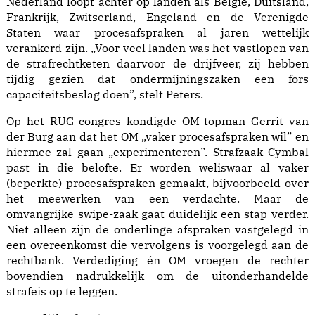
Nederland loopt achter op landen als België, Duitsland,
Frankrijk, Zwitserland, Engeland en de Verenigde
Staten waar procesafspraken al jaren wettelijk
verankerd zijn. „Voor veel landen was het vastlopen van
de strafrechtketen daarvoor de drijfveer, zij hebben
tijdig gezien dat ondermijningszaken een fors
capaciteitsbeslag doen”, stelt Peters.
Op het RUG-congres
kondigde OM-topman Gerrit van
der Burg aan
dat het OM „vaker procesafspraken wil” en
hiermee zal gaan „experimenteren”. Strafzaak Cymbal
past in die belofte. Er worden weliswaar al vaker
(beperkte) procesafspraken gemaakt, bijvoorbeeld over
het meewerken van een verdachte. Maar de
omvangrijke swipe-zaak gaat duidelijk een stap verder.
Niet alleen zijn de onderlinge afspraken vastgelegd in
een overeenkomst die vervolgens is voorgelegd aan de
rechtbank. Verdediging én OM vroegen de rechter
bovendien nadrukkelijk om de uitonderhandelde
strafeis op te leggen.