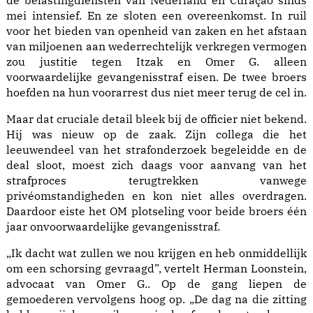
de belastingdiensten van Nederland en Curaçao sinds
mei intensief. En ze sloten een overeenkomst. In ruil
voor het bieden van openheid van zaken en het afstaan
van miljoenen aan wederrechtelijk verkregen vermogen
zou justitie tegen Itzak en Omer G. alleen
voorwaardelijke gevangenisstraf eisen. De twee broers
hoefden na hun voorarrest dus niet meer terug de cel in.
Maar dat cruciale detail bleek bij de officier niet bekend.
Hij was nieuw op de zaak. Zijn collega die het
leeuwendeel van het strafonderzoek begeleidde en de
deal sloot, moest zich daags voor aanvang van het
strafproces terugtrekken vanwege
privéomstandigheden en kon niet alles overdragen.
Daardoor eiste het OM plotseling voor beide broers één
jaar onvoorwaardelijke gevangenisstraf.
„Ik dacht wat zullen we nou krijgen en heb onmiddellijk
om een schorsing gevraagd”, vertelt Herman Loonstein,
advocaat van Omer G.. Op de gang liepen de
gemoederen vervolgens hoog op. „De dag na die zitting