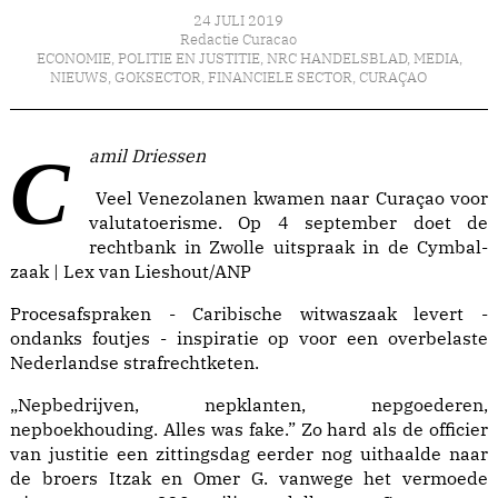
24 JULI 2019
Redactie Curacao
ECONOMIE
,
POLITIE EN JUSTITIE
,
NRC HANDELSBLAD
,
MEDIA
,
NIEUWS
,
GOKSECTOR
,
FINANCIELE SECTOR
,
CURAÇAO
Camil Driessen
Veel Venezolanen kwamen naar Curaçao voor
valutatoerisme. Op 4 september doet de
rechtbank in Zwolle uitspraak in de Cymbal-
zaak | Lex van Lieshout/ANP
Procesafspraken - Caribische witwaszaak levert -
ondanks foutjes - inspiratie op voor een overbelaste
Nederlandse strafrechtketen.
„Nepbedrijven, nepklanten, nepgoederen,
nepboekhouding. Alles was fake.” Zo hard als de officier
van justitie een zittingsdag eerder nog uithaalde naar
de broers Itzak en Omer G. vanwege het vermoede