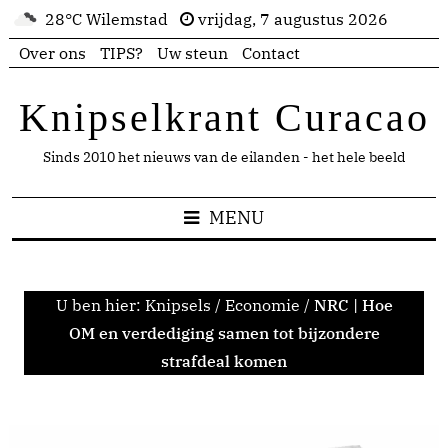
28°C Wilemstad
vrijdag, 7 augustus 2026
Over ons
TIPS?
Uw steun
Contact
Knipselkrant Curacao
Sinds 2010 het nieuws van de eilanden - het hele beeld
MENU
U ben hier:
Knipsels
/
Economie
/
NRC | Hoe
OM en verdediging samen tot bijzondere
strafdeal komen