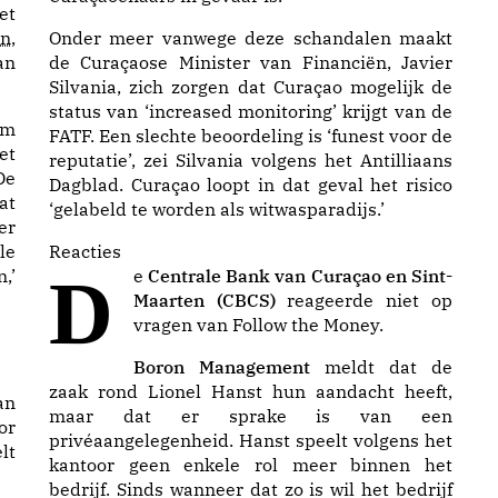
et
en
,
Onder meer vanwege deze schandalen maakt
an
de Curaçaose Minister van Financiën, Javier
Silvania, zich zorgen dat Curaçao mogelijk de
status van ‘increased monitoring’ krijgt van de
am
FATF. Een slechte beoordeling is ‘funest voor de
et
reputatie’, zei Silvania volgens het
Antilliaans
De
Dagblad
. Curaçao loopt in dat geval het risico
at
‘gelabeld te worden als witwasparadijs.’
er
le
Reacties
,’
De
Centrale Bank van Curaçao en Sint-
Maarten (CBCS)
reageerde niet op
vragen van Follow the Money.
Boron Management
meldt dat de
zaak rond Lionel Hanst hun aandacht heeft,
an
maar dat er sprake is van een
or
privéaangelegenheid. Hanst speelt volgens het
lt
kantoor geen enkele rol meer binnen het
bedrijf. Sinds wanneer dat zo is wil het bedrijf