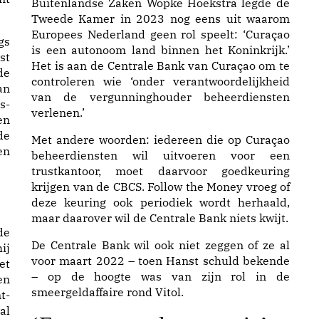
Buitenlandse Zaken Wopke Hoekstra l
egde
de
Tweede Kamer in 2023 nog eens uit waarom
Europees Nederland geen rol speelt: ‘Curaçao
gs
is een autonoom land binnen het Koninkrijk.’
st
Het is aan de Centrale Bank van Curaçao om te
de
controleren wie ‘onder verantwoordelijkheid
an
van de vergunninghouder beheerdiensten
s-
verlenen.’
n
de
Met andere woorden: iedereen die op Curaçao
en
beheerdiensten wil uitvoeren voor een
trustkantoor, moet daarvoor goedkeuring
krijgen van de CBCS. Follow the Money vroeg of
deze keuring ook periodiek wordt herhaald,
maar daarover wil de Centrale Bank niets kwijt.
de
De Centrale Bank wil ook niet zeggen of ze al
ij
voor maart 2022 – toen Hanst schuld bekende
et
– op de hoogte was van zijn rol in de
en
smeergeldaffaire rond Vitol.
t-
al