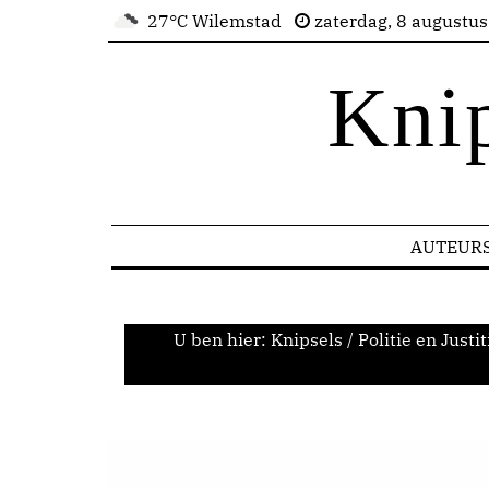
27°C Wilemstad
zaterdag, 8 augustu
Kni
AUTEUR
U ben hier:
Knipsels
/
Politie en Justit