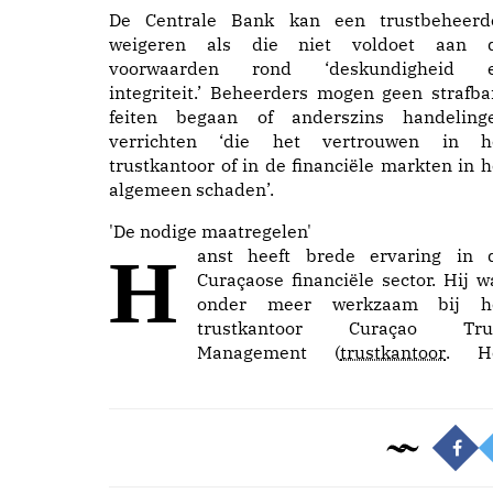
De Centrale Bank kan een trustbeheerd
weigeren als die niet voldoet aan 
voorwaarden rond ‘deskundigheid 
integriteit.’ Beheerders mogen geen strafba
feiten begaan of anderszins handeling
verrichten ‘die het vertrouwen in h
trustkantoor of in de financiële markten in h
algemeen schaden’.
'De nodige maatregelen'
Hanst heeft brede ervaring in de
Curaçaose financiële sector. Hij w
onder meer werkzaam bij h
trustkantoor Curaçao Tru
Management (
trustkantoor
. H