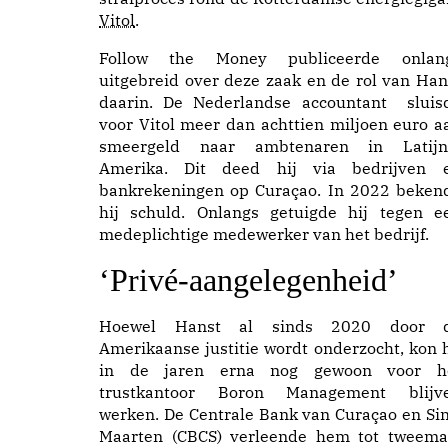
Vitol
.
Follow the Money
publiceerde
onlan
uitgebreid over deze zaak en de rol van Han
daarin. De Nederlandse accountant sluis
voor Vitol meer dan achttien miljoen euro a
smeergeld naar ambtenaren in Latijn
Amerika. Dit deed hij via
bedrijven
e
bankrekeningen
op Curaçao. In 2022 beken
hij schuld. Onlangs getuigde hij tegen e
medeplichtige
medewerker
van het bedrijf.
‘Privé-aangelegenheid’
Hoewel Hanst al sinds 2020 door 
Amerikaanse justitie wordt onderzocht, kon h
in de jaren erna nog gewoon voor h
trustkantoor Boron Management blijv
werken. De Centrale Bank van Curaçao en Sin
Maarten (CBCS) verleende hem tot tweema