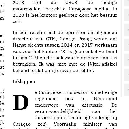
2018 trof de CBCS ‘de nodige
rd
maatregelen,’
berichtte
Curaçaose media. In
le
2020 is het kantoor gesloten door het bestuur
an
zelf.
In een reactie laat de oprichter en algemeen
directeur van CTM, George Praag, weten dat
an
Hanst slechts tussen 2014 en 2017 werkzaam
en
was voor het kantoor. ‘Er is geen enkel verband
et
tussen CTM en de zaak waarin de heer Hanst is
n
betrokken. Ik was niet met de [Vitol-affaire]
st
bekend totdat u mij erover berichtte.’
n.
Inklappen
ig
De Curaçaose trustsector is met enige
ij
regelmaat ook in Nederland
de
onderwerp van
discussie
. De
de
verantwoordelijkheid voor het
as
toezicht op de sector ligt volledig bij
jk
Curaçao zelf. Voormalig minister van
nt