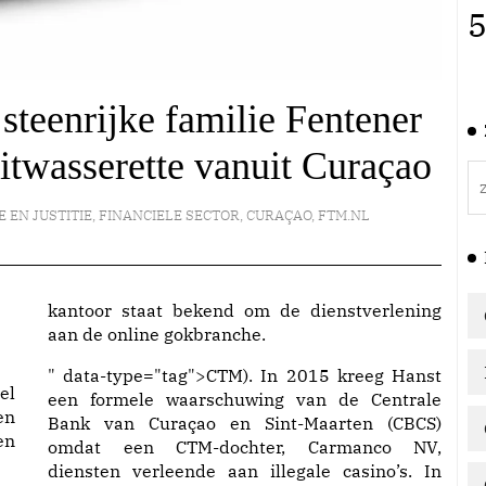
5
teenrijke familie Fentener
itwasserette vanuit Curaçao
E EN JUSTITIE
,
FINANCIELE SECTOR
,
CURAÇAO
,
FTM.NL
kantoor staat bekend om de dienstverlening
aan de online gokbranche.
" data-type="tag">
CTM
). In 2015 kreeg Hanst
el
een formele waarschuwing van de Centrale
en
Bank van Curaçao en Sint-Maarten (CBCS)
en
omdat een CTM-dochter, Carmanco NV,
diensten verleende aan illegale casino’s. In