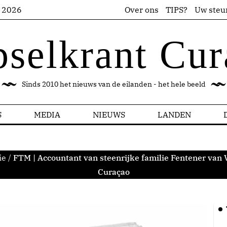
s 2026
Over ons
TIPS?
Uw steu
pselkrant Cur
Sinds 2010 het nieuws van de eilanden - het hele beeld
S
MEDIA
NIEUWS
LANDEN
ie
/
FTM | Accountant van steenrijke familie Fentener van 
Curaçao