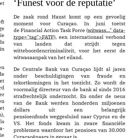
‘Funest voor de reputatie’
et
De zaak rond Hanst komt op een gevoelig
ft
moment voor Curaçao. In juni toetst
ge
de Financial Action Task Force (
witwass..." data-
ie
type="tag">
FATF
), een internationaal verbond
ds
van landen dat strijdt tegen
in
witteboordencriminaliteit, voor het eerst de
witwasaanpak van het eiland.
De Centrale Bank van Curaçao lijdt al jaren
de
onder beschuldigingen van fraude en
et
tekortkomingen in het toezicht. Zo wordt de
rd
voormalig
directeur
van de bank al sinds 2016
er
strafrechtelijk onderzocht. En onder de neus
en
van de Bank werden honderden miljoenen
et
dollars uit een belangrijk
),
pensioenfonds
weggesluisd
naar Cyprus en de
ls
VS. Het fonds kwam in zware financiële
a-
problemen waardoor het pensioen van 30.000
ie
Curaçaoënaars in gevaar is.