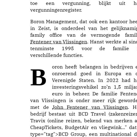
toe een vergunning, blijkt uit h
vergunningenregister.
Boron Management
, dat ook een kantoor hee
in Zeist, is onderdeel van het gelijknami
family
office
van de vermogende famil
Fentener
van Vlissingen
. Hanst werkte al sin
tenminste 1995 voor de familie 
verschillende
functies
.
Boron heeft belangen in bedrijven en
onroerend goed in Europa en 
Verenigde Staten. In 2022 had h
investeringsvehikel zo’n
1,5 milja
euro
in beheer. De familie Fenten
van Vlissingen is onder meer rijk geword
met de
John Fentener van Vlissingen
. H
bedrijf bestaat uit BCD Travel (zakenreizen
Travix (online reizen, bekend van merken a
CheapTickets, BudgetAir en vliegwink..." dat
type="tag">
BCD
Group, een multinational d