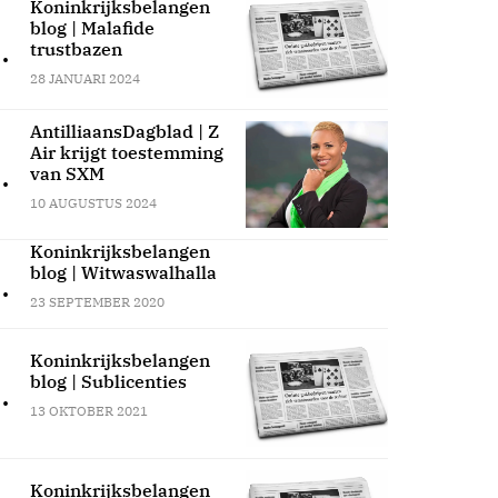
Koninkrijksbelangen
blog | Malafide
.
trustbazen
28 JANUARI 2024
AntilliaansDagblad | Z
Air krijgt toestemming
.
van SXM
10 AUGUSTUS 2024
Koninkrijksbelangen
blog | Witwaswalhalla
.
23 SEPTEMBER 2020
Koninkrijksbelangen
blog | Sublicenties
.
13 OKTOBER 2021
Koninkrijksbelangen