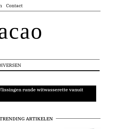
n
Contact
acao
DIVERSEN
Vlissingen runde witwasserette vanuit
TRENDING ARTIKELEN