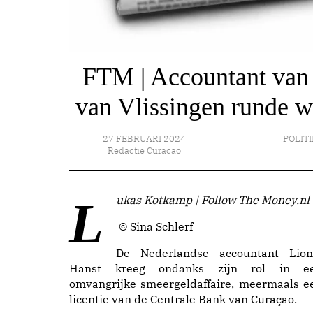
FTM | Accountant van s
van Vlissingen runde w
27 FEBRUARI 2024
POLITI
Redactie Curacao
Lukas Kotkamp | Follow The Money.nl
© Sina Schlerf
De Nederlandse accountant Lion
Hanst kreeg ondanks zijn rol in e
omvangrijke smeergeldaffaire, meermaals e
licentie van de Centrale Bank van Curaçao.