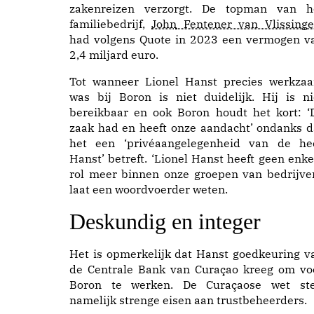
zakenreizen verzorgt. De topman van h
familiebedrijf,
John
Fentener van Vlissing
had volgens
Quote
in 2023 een vermogen v
2,4 miljard euro.
Tot wanneer Lionel Hanst precies werkza
was bij Boron is niet duidelijk. Hij is ni
bereikbaar en ook Boron houdt het kort: ‘
zaak had en heeft onze aandacht’ ondanks d
het een ‘privéaangelegenheid van de he
Hanst’ betreft. ‘Lionel Hanst heeft geen enke
rol meer binnen onze groepen van bedrijven
laat een woordvoerder weten.
Deskundig en integer
Het is opmerkelijk dat Hanst goedkeuring v
de Centrale Bank van Curaçao kreeg om vo
Boron te werken. De
Curaçaose
wet
ste
namelijk strenge eisen aan trustbeheerders.