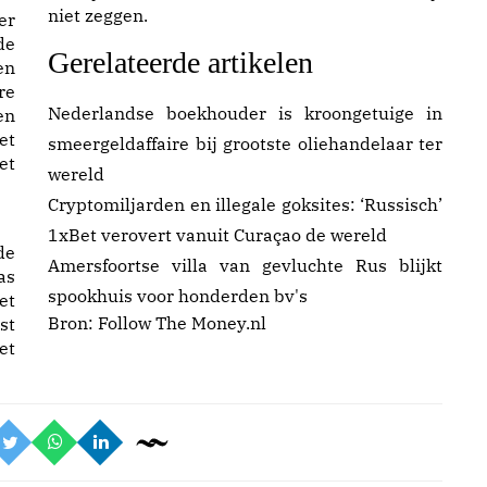
niet zeggen.
er
de
Gerelateerde artikelen
en
re
Nederlandse boekhouder is kroongetuige in
en
et
smeergeldaffaire bij grootste oliehandelaar ter
et
wereld
Cryptomiljarden en illegale goksites: ‘Russisch’
1xBet verovert vanuit Curaçao de wereld
Amersfoortse villa van gevluchte Rus blijkt
as
spookhuis voor honderden bv's
et
Bron:
Follow The Money.nl
st
et