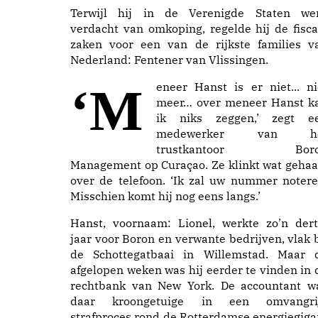
Terwijl hij in de Verenigde Staten we
verdacht van omkoping, regelde hij de fisca
zaken voor een van de rijkste families v
Nederland: Fentener van Vlissingen.
‘Meneer Hanst is er niet... niet
meer… over meneer Hanst k
ik niks zeggen,’ zegt e
medewerker van h
trustkantoor
Boro
Management op Curaçao. Ze klinkt wat gehaa
over de telefoon. ‘Ik zal uw nummer notere
Misschien komt hij nog eens langs.’
Hanst, voornaam: Lionel, werkte zo’n dert
jaar voor Boron en verwante bedrijven, vlak b
de Schottegatbaai in Willemstad. Maar 
afgelopen weken was hij eerder te vinden in 
rechtbank van New York. De accountant w
daar kroongetuige in een omvangri
strafproces rond de Rotterdamse energiegiga