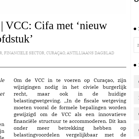
 | VCC: Cifa met ‘nieuw
fdstuk’
R
,
FINANCIELE SECTOR
,
CURAÇAO
,
ANTILLIAANS DAGBLAD
Om de VCC in te voeren op Curaçao, zijn
wijzigingen nodig in het civiele burgerlijk
et
recht, maar ook in de huidige
belastingwetgeving. ,,In de fiscale wetgeving
moeten vooral de formele bepalingen worden
gewijzigd om de VCC als een innovatieve
financiële structuur te accommoderen. Dit kan
en
onder meer betrekking hebben op
jn
belastingvoordelen vergelijkbaar met de
le