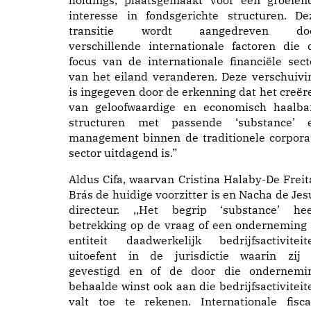
holdings, plaatsgemaakt voor een groeien
interesse in fondsgerichte structuren. De
transitie wordt aangedreven do
verschillende internationale factoren die 
focus van de internationale financiële sect
van het eiland veranderen. Deze verschuivi
is ingegeven door de erkenning dat het creër
van geloofwaardige en economisch haalba
structuren met passende ‘substance’ 
management binnen de traditionele corpora
sector uitdagend is.”
Aldus Cifa, waarvan Cristina Halaby-De Freit
Brás de huidige voorzitter is en Nacha de Jes
directeur. ,,Het begrip ‘substance’ hee
betrekking op de vraag of een onderneming 
entiteit daadwerkelijk bedrijfsactiviteit
uitoefent in de jurisdictie waarin zij 
gevestigd en of de door die ondernemi
behaalde winst ook aan die bedrijfsactiviteit
valt toe te rekenen. Internationale fisca