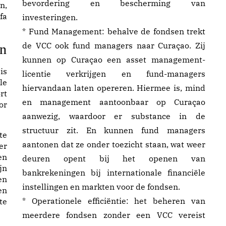
bevordering en bescherming van
n,
fa
investeringen.
* Fund Management: behalve de fondsen trekt
de VCC ook fund managers naar Curaçao. Zij
en
kunnen op Curaçao een asset management-
is
licentie verkrijgen en fund-managers
le
hiervandaan laten opereren. Hiermee is, mind
rt
en management aantoonbaar op Curaçao
or
aanwezig, waardoor er substance in de
structuur zit. En kunnen fund managers
te
aantonen dat ze onder toezicht staan, wat weer
er
en
deuren opent bij het openen van
jn
bankrekeningen bij internationale financiële
en
instellingen en markten voor de fondsen.
en
* Operationele efficiëntie: het beheren van
te
meerdere fondsen zonder een VCC vereist