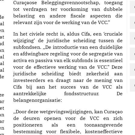
Curaçaose Beleggingsvennootschap, toegang
tot verdragen ter voorkoming van dubbele
belasting en andere fiscale aspecten die
de
relevant zijn voor de werking van de VCC.”
al
en
In het civiele recht is, aldus Cifa, een ‘cruciale
at
wijziging’ de juridische scheiding tussen de
nd
subfondsen. ,,De introductie van een duidelijke
an
en afdwingbare regeling voor de segregatie van
al
activa en passiva van elk subfonds is essentieel
al
voor de effectieve werking van de VCC.” Deze
al
juridische scheiding biedt zekerheid aan
de
investeerders en draagt naar de mening van
Cifa bij aan het succes van de VCC als
aantrekkelijke fondsstructuur. De
ze
belangenorganisatie:
ar
et
,,Door deze wetgevingswijzigingen, kan Curaçao
an
de deuren openen voor de VCC en zich
ar
positioneren als een toonaangevende
en
bestemming voor flexibele, kosteneffectieve
en