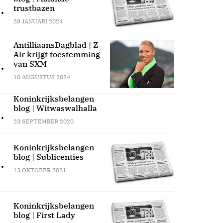
.
trustbazen
28 JANUARI 2024
AntilliaansDagblad | Z
Air krijgt toestemming
.
van SXM
10 AUGUSTUS 2024
Koninkrijksbelangen
blog | Witwaswalhalla
.
23 SEPTEMBER 2020
Koninkrijksbelangen
blog | Sublicenties
.
13 OKTOBER 2021
Koninkrijksbelangen
blog | First Lady
.