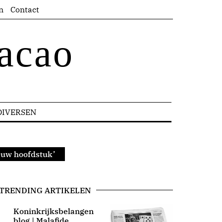
n
Contact
acao
DIVERSEN
ieuw hoofdstuk’
TRENDING ARTIKELEN
Koninkrijksbelangen
blog | Malafide