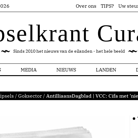
2026
Over ons
TIPS?
Uw steu
pselkrant Cur
Sinds 2010 het nieuws van de eilanden - het hele beeld
S
MEDIA
NIEUWS
LANDEN
ipsels
/
Goksector
/
AntilliaansDagblad | VCC: Cifa met ‘n