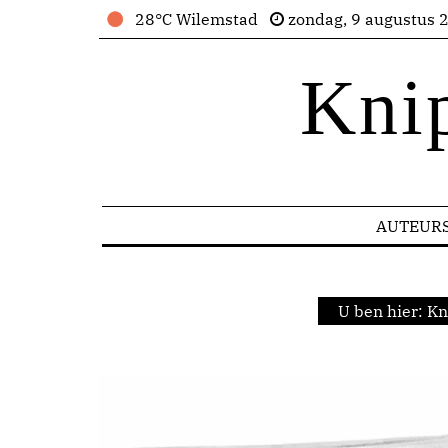
28°C Wilemstad
zondag, 9 augustus 
Kni
AUTEUR
U ben hier:
Kn