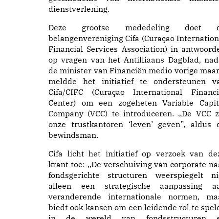
dienstverlening.
Deze grootse mededeling doet 
belangenvereniging Cifa (Curaçao Internation
Financial Services Association) in antwoord
op vragen van het Antilliaans Dagblad, nad
de minister van Financiën medio vorige maa
meldde het initiatief te ondersteunen v
Cifa/CIFC (Curaçao International Financi
Center) om een zogeheten Variable Capit
Company (VCC) te introduceren. ,,De VCC z
onze trustkantoren ‘leven’ geven”, aldus 
bewindsman.
Cifa licht het initiatief op verzoek van de
krant toe: ,,De verschuiving van corporate na
fondsgerichte structuren weerspiegelt ni
alleen een strategische aanpassing a
veranderende internationale normen, ma
biedt ook kansen om een leidende rol te spel
in de wereld van fondsstructuren 