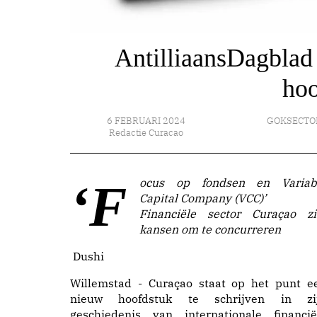
AntilliaansDagblad
hoo
6 FEBRUARI 2024
GOKSECTO
Redactie Curacao
‘Focus op fondsen en Variable
Capital Company (VCC)’
Financiële sector Curaçao zi
kansen om te concurreren
Dushi
Willemstad - Curaçao staat op het punt e
nieuw hoofdstuk te schrijven in zi
geschiedenis van internationale financië