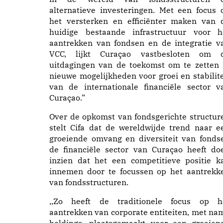
alternatieve investeringen. Met een focus 
het versterken en efficiënter maken van 
huidige bestaande infrastructuur voor h
aantrekken van fondsen en de integratie v
VCC, lijkt Curaçao vastbesloten om 
uitdagingen van de toekomst om te zetten 
nieuwe mogelijkheden voor groei en stabilite
van de internationale financiële sector v
Curaçao.”
Over de opkomst van fondsgerichte structur
stelt Cifa dat de wereldwijde trend naar e
groeiende omvang en diversiteit van fonds
de financiële sector van Curaçao heeft do
inzien dat het een competitieve positie k
innemen door te focussen op het aantrekk
van fondsstructuren.
,,Zo heeft de traditionele focus op h
aantrekken van corporate entiteiten, met na