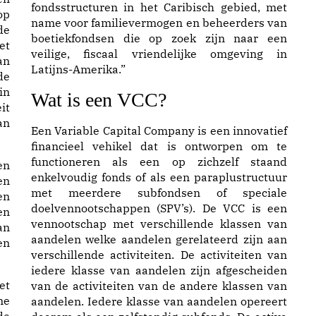
fondsstructuren in het Caribisch gebied, met
op
name voor familievermogen en beheerders van
de
boetiekfondsen die op zoek zijn naar een
et
veilige, fiscaal vriendelijke omgeving in
an
Latijns-Amerika.”
de
in
Wat is een VCC?
it
an
Een Variable Capital Company is een innovatief
financieel vehikel dat is ontworpen om te
functioneren als een op zichzelf staand
en
enkelvoudig fonds of als een paraplustructuur
en
met meerdere subfondsen of speciale
en
doelvennootschappen (SPV’s). De VCC is een
en
vennootschap met verschillende klassen van
an
aandelen welke aandelen gerelateerd zijn aan
en
verschillende activiteiten. De activiteiten van
iedere klasse van aandelen zijn afgescheiden
et
van de activiteiten van de andere klassen van
me
aandelen. Iedere klasse van aandelen opereert