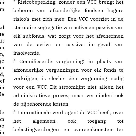
* Risicobeperking: zonder een VCC brengt het
an
om
beheren van afzonderlijke fondsen hogere
risico’s met zich mee. Een VCC voorziet in de
wd
statutaire segregatie van activa en passiva van
te
elk subfonds, wat zorgt voor het afschermen
it
van de activa en passiva in geval van
an
insolventie.
n,
ge
* Geünificeerde vergunning: in plaats van
an
afzonderlijke vergunningen voor elk fonds te
d,
verkrijgen, is slechts één vergunning nodig
ef
voor een VCC. Dit stroomlijnt niet alleen het
in
de
administratieve proces, maar vermindert ook
de bijbehorende kosten.
de
* Internationale verdragen: de VCC heeft, over
en
het algemeen, ook toegang tot
ao
belastingverdragen en overeenkomsten ter
in