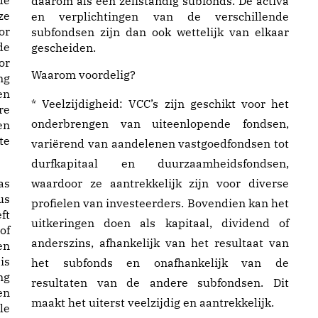
de
daarom als een zelfstandig subfonds. De activa
ze
en verplichtingen van de verschillende
or
subfondsen zijn dan ook wettelijk van elkaar
de
gescheiden.
or
Waarom voordelig?
ng
en
* Veelzijdigheid: VCC’s zijn geschikt voor het
re
onderbrengen van uiteenlopende fondsen,
en
te
variërend van aandelenen vastgoedfondsen tot
durfkapitaal en duurzaamheidsfondsen,
as
waardoor ze aantrekkelijk zijn voor diverse
us
profielen van investeerders. Bovendien kan het
ft
uitkeringen doen als kapitaal, dividend of
of
anderszins, afhankelijk van het resultaat van
en
is
het subfonds en onafhankelijk van de
ng
resultaten van de andere subfondsen. Dit
en
maakt het uiterst veelzijdig en aantrekkelijk.
le