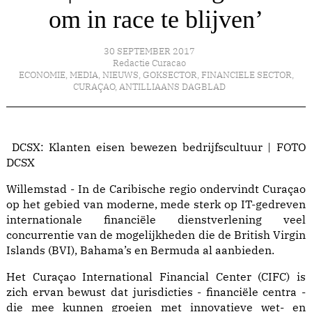
om in race te blijven’
30 SEPTEMBER 2017
Redactie Curacao
ECONOMIE
,
MEDIA
,
NIEUWS
,
GOKSECTOR
,
FINANCIELE SECTOR
,
CURAÇAO
,
ANTILLIAANS DAGBLAD
DCSX: Klanten eisen bewezen bedrijfscultuur | FOTO
DCSX
Willemstad - In de Caribische regio ondervindt Curaçao
op het gebied van moderne, mede sterk op IT-gedreven
internationale financiële dienstverlening veel
concurrentie van de mogelijkheden die de British Virgin
Islands (BVI), Bahama’s en Bermuda al aanbieden.
Het Curaçao International Financial Center (CIFC) is
zich ervan bewust dat jurisdicties - financiële centra -
die mee kunnen groeien met innovatieve wet- en