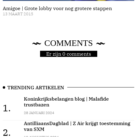
Amigoe | Grote lobby voor nog grotere stappen
13 MAART 2015
COMMENTS
Er zijn 0 comments
TRENDING ARTIKELEN
Koninkrijksbelangen blog | Malafide
trustbazen
1.
28 JANUARI 2024
AntilliaansDagblad | Z Air krijgt toestemming
van SXM
2.