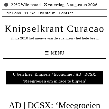
29°C Wilemstad
zaterdag, 8 augustus 2026
Over ons
TIPS?
Uw steun
Contact
Knipselkrant Curacao
Sinds 2010 het nieuws van de eilanden - het hele beeld
MENU
U ben hier:
Knipsels
/
Economie
/
AD | DCSX:
‘Meegroeien om in race te blijven’
AD | DCSX: ‘Meegroeien