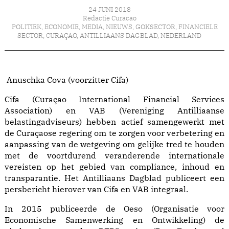
24 JUNI 2018
Redactie Curacao
POLITIEK
,
ECONOMIE
,
MEDIA
,
NIEUWS
,
GOKSECTOR
,
FINANCIELE
SECTOR
,
CURAÇAO
,
ANTILLIAANS DAGBLAD
,
NEDERLAND
Anuschka Cova (voorzitter Cifa)
Cifa (Curaçao International Financial Services
Association) en VAB (Vereniging Antilliaanse
belastingadviseurs) hebben actief samengewerkt met
de Curaçaose regering om te zorgen voor verbetering en
aanpassing van de wetgeving om gelijke tred te houden
met de voortdurend veranderende internationale
vereisten op het gebied van compliance, inhoud en
transparantie. Het Antilliaans Dagblad publiceert een
persbericht hierover van Cifa en VAB integraal.
In 2015 publiceerde de Oeso (Organisatie voor
Economische Samenwerking en Ontwikkeling) de