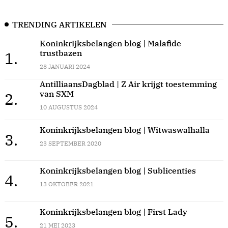
TRENDING ARTIKELEN
Koninkrijksbelangen blog | Malafide
trustbazen
1.
28 JANUARI 2024
AntilliaansDagblad | Z Air krijgt toestemming
van SXM
2.
10 AUGUSTUS 2024
Koninkrijksbelangen blog | Witwaswalhalla
3.
23 SEPTEMBER 2020
Koninkrijksbelangen blog | Sublicenties
4.
13 OKTOBER 2021
Koninkrijksbelangen blog | First Lady
5.
21 MEI 2023