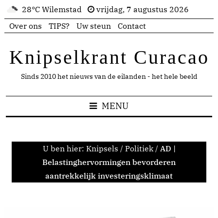
28°C Wilemstad
vrijdag, 7 augustus 2026
Over ons
TIPS?
Uw steun
Contact
Knipselkrant Curacao
Sinds 2010 het nieuws van de eilanden - het hele beeld
MENU
U ben hier:
Knipsels
/
Politiek
/
AD |
Belastinghervormingen bevorderen
aantrekkelijk investeringsklimaat