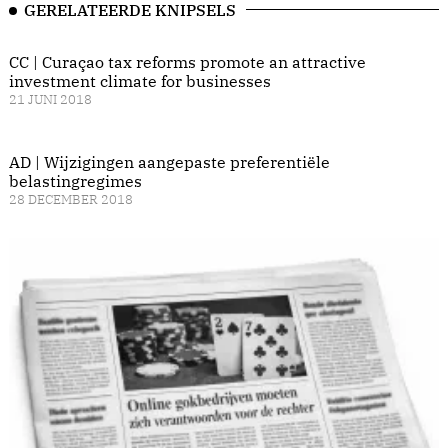
GERELATEERDE KNIPSELS
CC | Curaçao tax reforms promote an attractive
investment climate for businesses
21 JUNI 2018
AD | Wijzigingen aangepaste preferentiële
belastingregimes
28 DECEMBER 2018