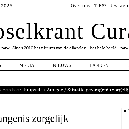
s 2026
Over ons
TIPS?
Uw steu
pselkrant Cur
Sinds 2010 het nieuws van de eilanden - het hele beeld
S
MEDIA
NIEUWS
LANDEN
U ben hier:
Knipsels
/
Amigoe
/
Situatie gevangenis zorgelij
angenis zorgelijk