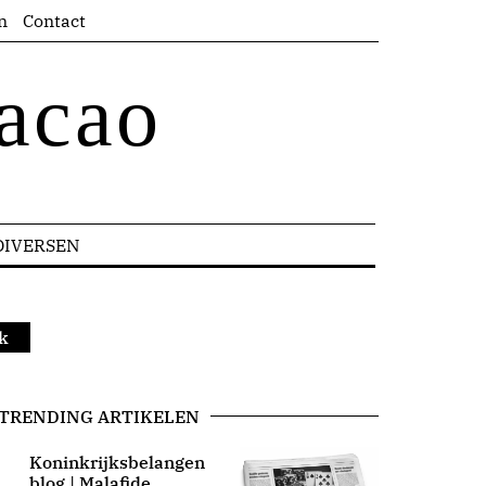
n
Contact
acao
DIVERSEN
k
TRENDING ARTIKELEN
Koninkrijksbelangen
blog | Malafide