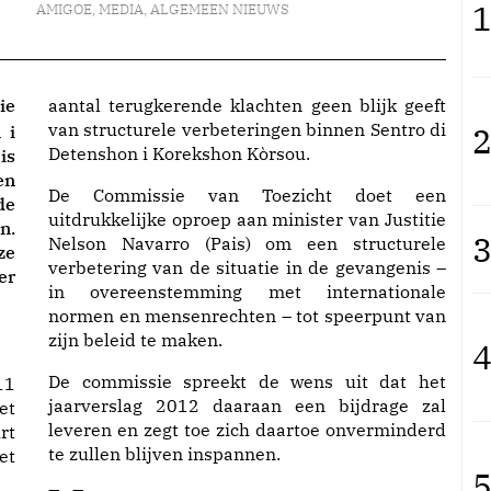
1
AMIGOE
,
MEDIA
,
ALGEMEEN NIEUWS
ie
aantal terugkerende klachten geen blijk geeft
van structurele verbeteringen binnen Sentro di
2
 i
Detenshon i Korekshon Kòrsou.
is
en
De Commissie van Toezicht doet een
de
uitdrukkelijke oproep aan minister van Justitie
n.
3
Nelson Navarro (Pais) om een structurele
ze
verbetering van de situatie in de gevangenis –
er
in overeenstemming met internationale
normen en mensenrechten – tot speerpunt van
zijn beleid te maken.
4
De commissie spreekt de wens uit dat het
11
jaarverslag 2012 daaraan een bijdrage zal
et
leveren en zegt toe zich daartoe onverminderd
rt
te zullen blijven inspannen.
et
5