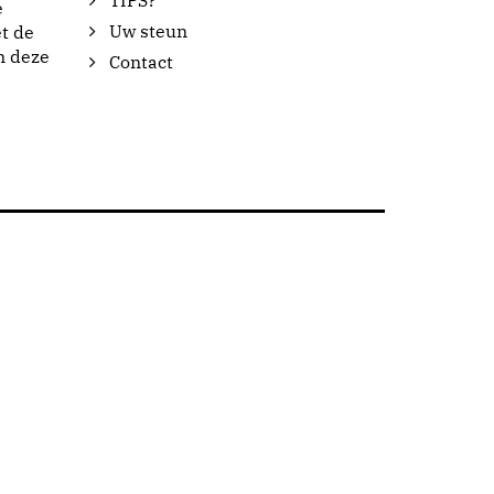
TIPS?
e
Uw steun
t de
n deze
Contact