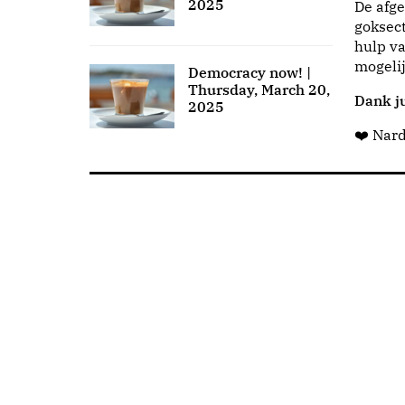
2025
De afge
goksect
hulp va
mogeli
Democracy now! |
Thursday, March 20,
Dank ju
2025
❤️ Nar