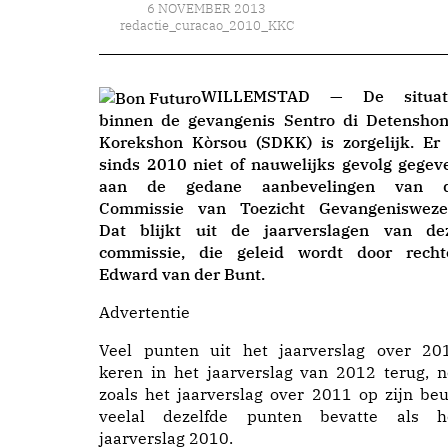
6 NOVEMBER 2013
redactie_curacao_2010_KKC
WILLEMSTAD — De situat
binnen de gevangenis Sentro di Detenshon
Korekshon Kòrsou (SDKK) is zorgelijk. Er 
sinds 2010 niet of nauwelijks gevolg gegev
aan de gedane aanbevelingen van 
Commissie van Toezicht Gevangenisweze
Dat blijkt uit de jaarverslagen van de
commissie, die geleid wordt door recht
Edward van der Bunt.
Advertentie
Veel punten uit het jaarverslag over 20
keren in het jaarverslag van 2012 terug, n
zoals het jaarverslag over 2011 op zijn beu
veelal dezelfde punten bevatte als h
jaarverslag 2010.