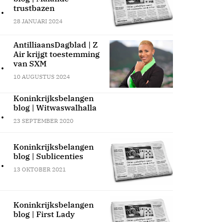
.
trustbazen
28 JANUARI 2024
AntilliaansDagblad | Z
Air krijgt toestemming
.
van SXM
10 AUGUSTUS 2024
Koninkrijksbelangen
blog | Witwaswalhalla
.
23 SEPTEMBER 2020
Koninkrijksbelangen
blog | Sublicenties
.
13 OKTOBER 2021
Koninkrijksbelangen
blog | First Lady
.