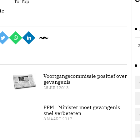
To Top
te
Voortgangscommissie positief over
gevangenis
25 JULI 2013
t
PFM | Minister moet gevangenis
snel verbeteren
8 MAART 2017