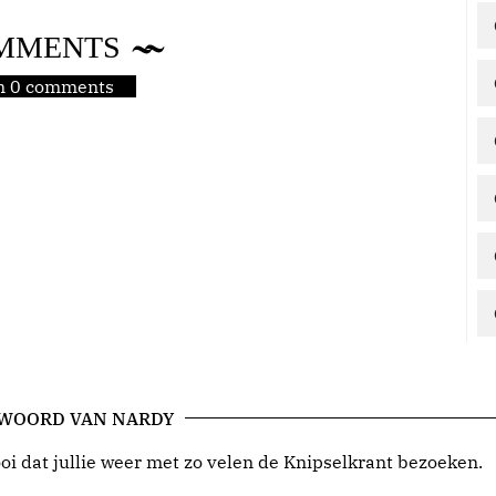
MMENTS
jn 0 comments
 WOORD VAN NARDY
i dat jullie weer met zo velen de Knipselkrant bezoeken.