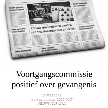
Voortgangscommissie
positief over gevangenis
25 JULI 2013
redactie_curacao_2010_KKC
NIEUWS
,
CURAÇAO