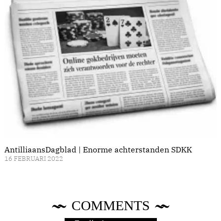
AntilliaansDagblad | Enorme achterstanden SDKK
16 FEBRUARI 2022
COMMENTS