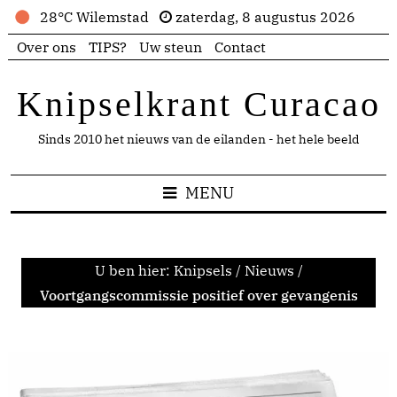
28°C Wilemstad
zaterdag, 8 augustus 2026
Over ons
TIPS?
Uw steun
Contact
Knipselkrant Curacao
Sinds 2010 het nieuws van de eilanden - het hele beeld
MENU
U ben hier:
Knipsels
/
Nieuws
/
Voortgangscommissie positief over gevangenis