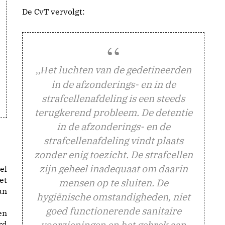
De CvT vervolgt:
et luchten van de gedetineerden
,,H
in de afzonderings- en in de
strafcellenafdeling is een steeds
terugkerend probleem. De detentie
in de afzonderings- en de
strafcellenafdeling vindt plaats
zonder enig toezicht. De strafcellen
zijn geheel inadequaat om daarin
el
et
mensen op te sluiten. De
an
hygiënische omstandigheden, niet
goed functionerende sanitaire
en
voorzieningen en het gebrek aan
rd