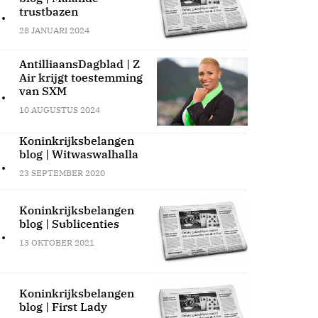
.
trustbazen
28 JANUARI 2024
AntilliaansDagblad | Z
Air krijgt toestemming
.
van SXM
10 AUGUSTUS 2024
Koninkrijksbelangen
blog | Witwaswalhalla
.
23 SEPTEMBER 2020
Koninkrijksbelangen
blog | Sublicenties
.
13 OKTOBER 2021
Koninkrijksbelangen
blog | First Lady
.