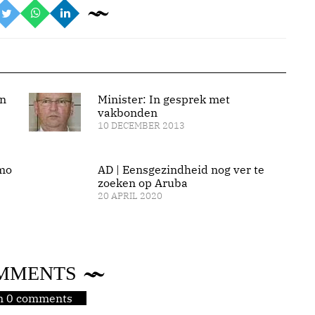
en
Minister: In gesprek met
vakbonden
10 DECEMBER 2013
mo
AD | Eensgezindheid nog ver te
zoeken op Aruba
20 APRIL 2020
MMENTS
jn 0 comments