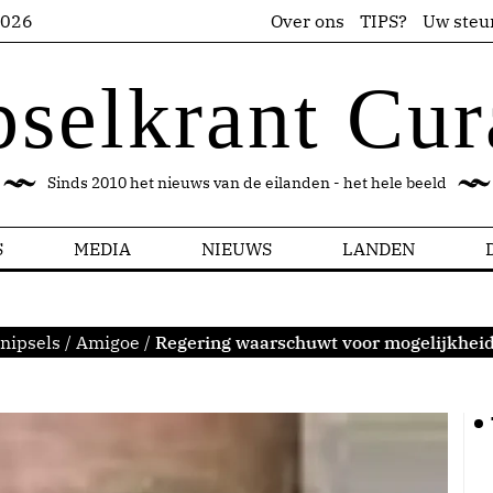
2026
Over ons
TIPS?
Uw steu
pselkrant Cur
Sinds 2010 het nieuws van de eilanden - het hele beeld
S
MEDIA
NIEUWS
LANDEN
nipsels
/
Amigoe
/
Regering waarschuwt voor mogelijkheid 