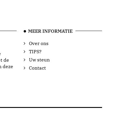
MEER INFORMATIE
Over ons
TIPS?
e
Uw steun
t de
n deze
Contact