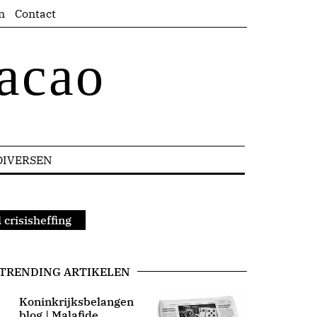
n
Contact
acao
DIVERSEN
crisisheffing
TRENDING ARTIKELEN
Koninkrijksbelangen
blog | Malafide