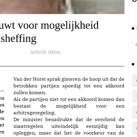
uwt voor mogelijkheid
isheffing
AMIGOE
,
MEDIA
Van der Horst sprak gisteren de hoop uit dat de
betrokken partijen spoedig tot een akkoord
 —
zullen komen.
en
Als de partijen niet tot een akkoord komen dan
an
bestaat de mogelijkheid voor een
de
arbitrageregeling.
en
De minister benadrukte dat de overheid de
et
maatregelen uiteindelijk eenzijdig kan
en
opleggen, maar dat het de voorkeur van de