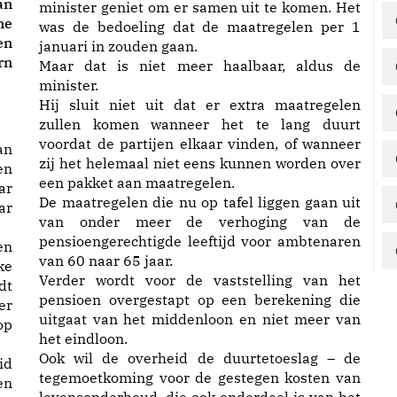
an
minister geniet om er samen uit te komen. Het
ne
was de bedoeling dat de maatregelen per 1
en
januari in zouden gaan.
rn
Maar dat is niet meer haalbaar, aldus de
minister.
Hij sluit niet uit dat er extra maatregelen
zullen komen wanneer het te lang duurt
voordat de partijen elkaar vinden, of wanneer
an
zij het helemaal niet eens kunnen worden over
en
een pakket aan maatregelen.
ar
De maatregelen die nu op tafel liggen gaan uit
ar
van onder meer de verhoging van de
pensioengerechtigde leeftijd voor ambtenaren
en
van 60 naar 65 jaar.
ke
Verder wordt voor de vaststelling van het
dt
pensioen overgestapt op een berekening die
er
uitgaat van het middenloon en niet meer van
op
het eindloon.
Ook wil de overheid de duurtetoeslag – de
id
tegemoetkoming voor de gestegen kosten van
en