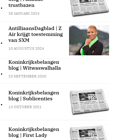
.
trustbazen
28 JANUARI 2024
AntilliaansDagblad | Z
Air krijgt toestemming
.
van SXM
10 AUGUSTUS 2024
Koninkrijksbelangen
blog | Witwaswalhalla
.
23 SEPTEMBER 2020
Koninkrijksbelangen
blog | Sublicenties
.
13 OKTOBER 2021
Koninkrijksbelangen
blog | First Lady
.