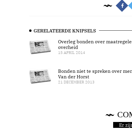
GERELATEERDE KNIPSELS
Overleg bonden over maatregel
overheid
15 APRIL 2014
Bonden niet te spreken over me
Van der Horst
21 DECEMBER 2013
CO
Er zi