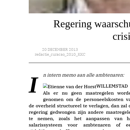
Regering waarsch
cris
20 DECEMBER 2013
redactie_curacao_2010_KKC
In intern memo aan alle ambtenaren:
WILLEMSTAD
Als er nu geen maatregelen word
genomen om de personeelskosten v
de overheid structureel te verlagen, dan zal 
regering gedwongen zijn andere maatregel
te nemen, zoals het aanpassen van h
salarissysteem voor ambtenaren of e