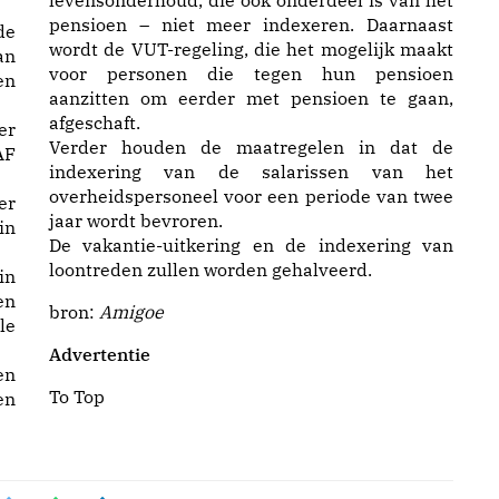
levensonderhoud, die ook onderdeel is van het
pensioen – niet meer indexeren. Daarnaast
de
wordt de VUT-regeling, die het mogelijk maakt
an
voor personen die tegen hun pensioen
en
aanzitten om eerder met pensioen te gaan,
afgeschaft.
er
Verder houden de maatregelen in dat de
AF
indexering van de salarissen van het
overheidspersoneel voor een periode van twee
er
jaar wordt bevroren.
in
De vakantie-uitkering en de indexering van
loontreden zullen worden gehalveerd.
in
en
bron:
Amigoe
le
Advertentie
en
To Top
en