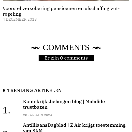
Voorstel versobering pensioenen en afschaffing vut-
regeling
4 DECEMBER 2013
COMMENTS
Er zijn 0 comments
TRENDING ARTIKELEN
Koninkrijksbelangen blog | Malafide
trustbazen
1.
28 JANUARI 2024
AntilliaansDagblad | Z Air krijgt toestemming
van SXM