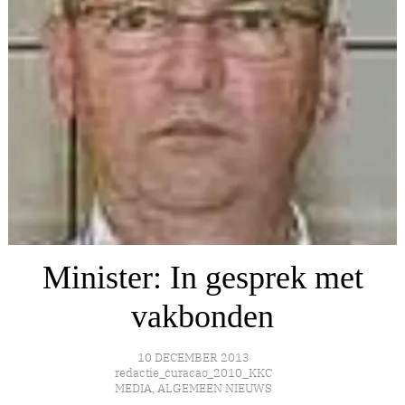
Minister: In gesprek met
vakbonden
10 DECEMBER 2013
redactie_curacao_2010_KKC
MEDIA
,
ALGEMEEN NIEUWS