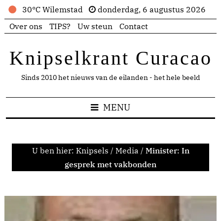
30°C Wilemstad
donderdag, 6 augustus 2026
Over ons
TIPS?
Uw steun
Contact
Knipselkrant Curacao
Sinds 2010 het nieuws van de eilanden - het hele beeld
MENU
U ben hier:
Knipsels
/
Media
/
Minister: In
gesprek met vakbonden