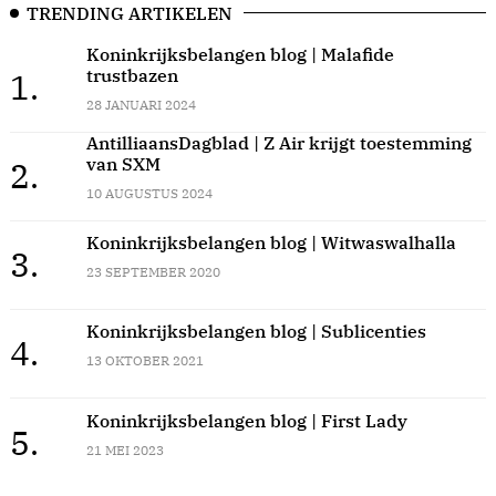
TRENDING ARTIKELEN
Koninkrijksbelangen blog | Malafide
trustbazen
1.
28 JANUARI 2024
AntilliaansDagblad | Z Air krijgt toestemming
van SXM
2.
10 AUGUSTUS 2024
Koninkrijksbelangen blog | Witwaswalhalla
3.
23 SEPTEMBER 2020
Koninkrijksbelangen blog | Sublicenties
4.
13 OKTOBER 2021
Koninkrijksbelangen blog | First Lady
5.
21 MEI 2023