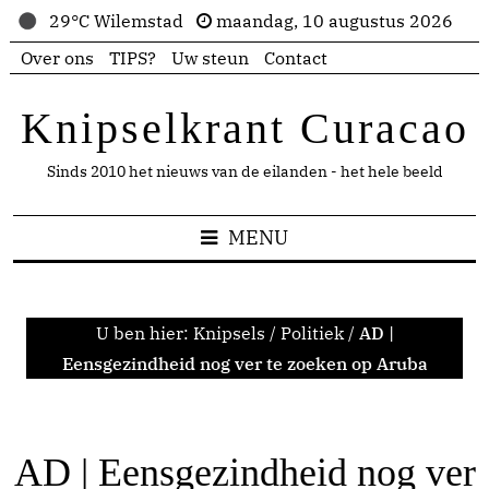
29°C Wilemstad
maandag, 10 augustus 2026
Over ons
TIPS?
Uw steun
Contact
Knipselkrant Curacao
Sinds 2010 het nieuws van de eilanden - het hele beeld
MENU
U ben hier:
Knipsels
/
Politiek
/
AD |
Eensgezindheid nog ver te zoeken op Aruba
AD | Eensgezindheid nog ver