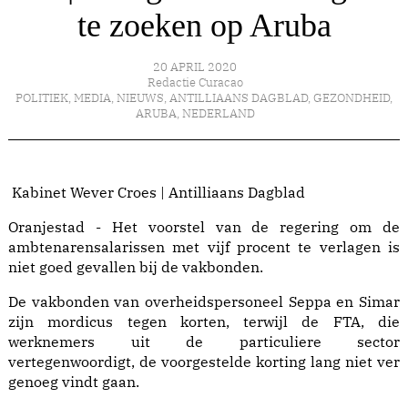
te zoeken op Aruba
20 APRIL 2020
Redactie Curacao
POLITIEK
,
MEDIA
,
NIEUWS
,
ANTILLIAANS DAGBLAD
,
GEZONDHEID
,
ARUBA
,
NEDERLAND
Kabinet Wever Croes | Antilliaans Dagblad
Oranjestad - Het voorstel van de regering om de
ambtenarensalarissen met vijf procent te verlagen is
niet goed gevallen bij de vakbonden.
De vakbonden van overheidspersoneel Seppa en Simar
zijn mordicus tegen korten, terwijl de FTA, die
werknemers uit de particuliere sector
vertegenwoordigt, de voorgestelde korting lang niet ver
genoeg vindt gaan.