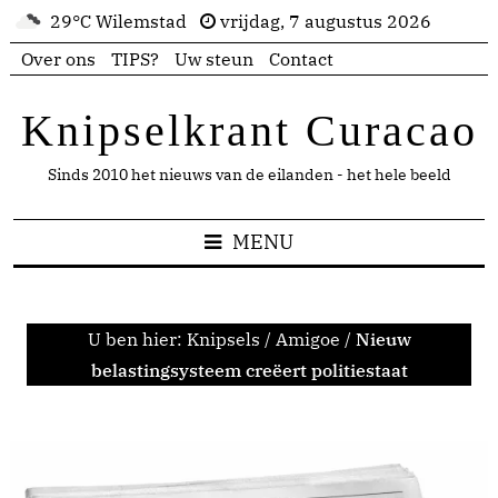
29°C Wilemstad
vrijdag, 7 augustus 2026
Over ons
TIPS?
Uw steun
Contact
Knipselkrant Curacao
Sinds 2010 het nieuws van de eilanden - het hele beeld
MENU
U ben hier:
Knipsels
/
Amigoe
/
Nieuw
belastingsysteem creëert politiestaat