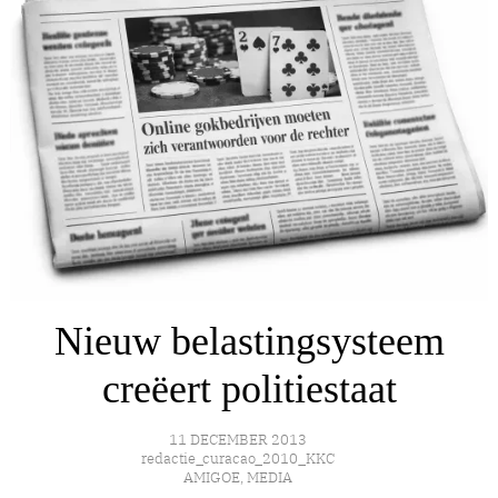
Nieuw belastingsysteem
creëert politiestaat
11 DECEMBER 2013
redactie_curacao_2010_KKC
AMIGOE
,
MEDIA