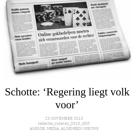
Schotte: ‘Regering liegt volk
voor’
23 NOVEMBER 2013
redactie_curacao_2010_KKC
AMIGOE
,
MEDIA
,
ALGEMEEN NIEUWS