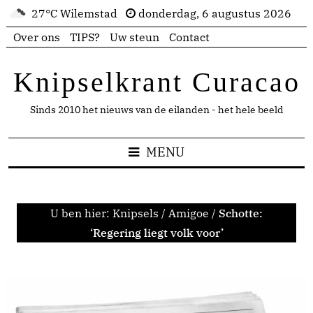
27°C Wilemstad
donderdag, 6 augustus 2026
Over ons
TIPS?
Uw steun
Contact
Knipselkrant Curacao
Sinds 2010 het nieuws van de eilanden - het hele beeld
MENU
U ben hier:
Knipsels
/
Amigoe
/
Schotte:
‘Regering liegt volk voor’