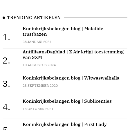
TRENDING ARTIKELEN
Koninkrijksbelangen blog | Malafide
trustbazen
1.
28 JANUARI 2024
AntilliaansDagblad | Z Air krijgt toestemming
van SXM
2.
10 AUGUSTUS 2024
Koninkrijksbelangen blog | Witwaswalhalla
3.
23 SEPTEMBER 2020
Koninkrijksbelangen blog | Sublicenties
4.
13 OKTOBER 2021
Koninkrijksbelangen blog | First Lady
5.