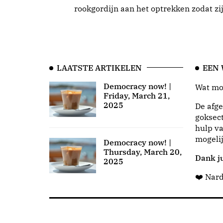
rookgordijn aan het optrekken zodat zi
LAATSTE ARTIKELEN
EEN
Democracy now! |
Wat moo
Friday, March 21,
2025
De afge
goksect
hulp va
mogeli
Democracy now! |
Thursday, March 20,
Dank ju
2025
❤️ Nar