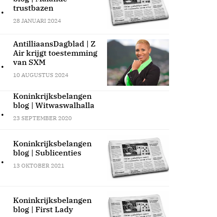
.
trustbazen
28 JANUARI 2024
AntilliaansDagblad | Z
Air krijgt toestemming
.
van SXM
10 AUGUSTUS 2024
Koninkrijksbelangen
blog | Witwaswalhalla
.
23 SEPTEMBER 2020
Koninkrijksbelangen
blog | Sublicenties
.
13 OKTOBER 2021
Koninkrijksbelangen
blog | First Lady
.