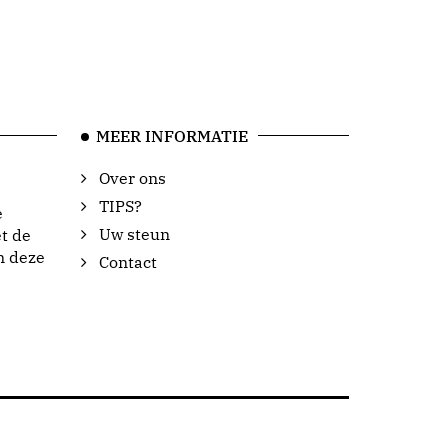
MEER INFORMATIE
Over ons
TIPS?
e
Uw steun
t de
n deze
Contact