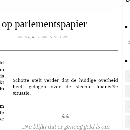
 op parlementspapier
MEDIA
,
ALGEMEEN NIEUWS
ht
an
is
Schotte stelt verder dat de huidige overheid
kt
heeft gelogen over de slechte financiële
in
situatie.
om
te
ke
u blijkt dat er genoeg geld is om
,,N