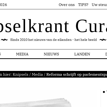
2026
Over ons
TIPS?
Uw steu
pselkrant Cur
Sinds 2010 het nieuws van de eilanden - het hele beeld
S
MEDIA
NIEUWS
LANDEN
n hier:
Knipsels
/
Media
/
Reforma schrijft op parlementsp