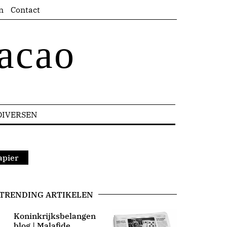
n
Contact
acao
DIVERSEN
apier
TRENDING ARTIKELEN
Koninkrijksbelangen
blog | Malafide