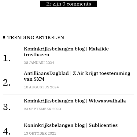
Er zijn 0 comments
TRENDING ARTIKELEN
Koninkrijksbelangen blog | Malafide
trustbazen
1.
28 JANUARI 2024
AntilliaansDagblad | Z Air krijgt toestemming
van SXM
2.
10 AUGUSTUS 2024
Koninkrijksbelangen blog | Witwaswalhalla
3.
23 SEPTEMBER 2020
Koninkrijksbelangen blog | Sublicenties
4.
13 OKTOBER 2021