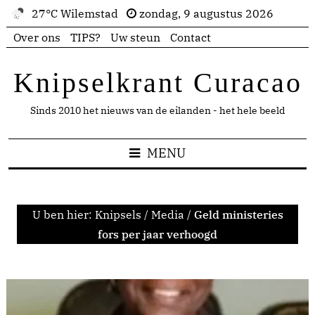
27°C Wilemstad
zondag, 9 augustus 2026
Over ons
TIPS?
Uw steun
Contact
Knipselkrant Curacao
Sinds 2010 het nieuws van de eilanden - het hele beeld
MENU
U ben hier:
Knipsels
/
Media
/
Geld ministeries
fors per jaar verhoogd