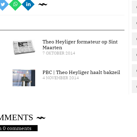
Theo Heyliger formateur op Sint
Maarten
7 OKTOBER 2014
PBC | Theo Heyliger haalt bakzeil
4 NOVEMBER 2014
MMENTS
jn 0 comments