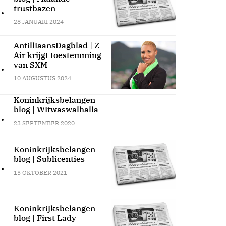
.
trustbazen
28 JANUARI 2024
AntilliaansDagblad | Z
Air krijgt toestemming
.
van SXM
10 AUGUSTUS 2024
Koninkrijksbelangen
blog | Witwaswalhalla
.
23 SEPTEMBER 2020
Koninkrijksbelangen
blog | Sublicenties
.
13 OKTOBER 2021
Koninkrijksbelangen
blog | First Lady
.