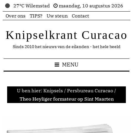
27°C Wilemstad
maandag, 10 augustus 2026
Over ons
TIPS?
Uw steun
Contact
Knipselkrant Curacao
Sinds 2010 het nieuws van de eilanden - het hele beeld
MENU
U ben hier:
Knipsels
/
Persbureau Curacao
/
Theo Heyliger formateur op Sint Maarten