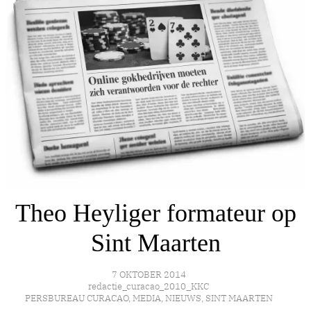
Theo Heyliger formateur op
Sint Maarten
7 OKTOBER 2014
redactie_curacao_2010_KKC
PERSBUREAU CURACAO
,
MEDIA
,
NIEUWS
,
SINT MAARTEN