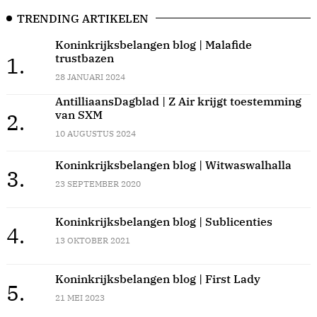
TRENDING ARTIKELEN
Koninkrijksbelangen blog | Malafide
trustbazen
1.
28 JANUARI 2024
AntilliaansDagblad | Z Air krijgt toestemming
van SXM
2.
10 AUGUSTUS 2024
Koninkrijksbelangen blog | Witwaswalhalla
3.
23 SEPTEMBER 2020
Koninkrijksbelangen blog | Sublicenties
4.
13 OKTOBER 2021
Koninkrijksbelangen blog | First Lady
5.
21 MEI 2023