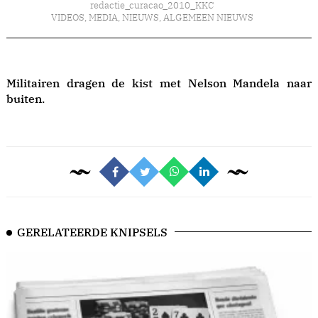
redactie_curacao_2010_KKC
VIDEOS
,
MEDIA
,
NIEUWS
,
ALGEMEEN NIEUWS
Militairen dragen de kist met Nelson Mandela naar
buiten.
GERELATEERDE KNIPSELS