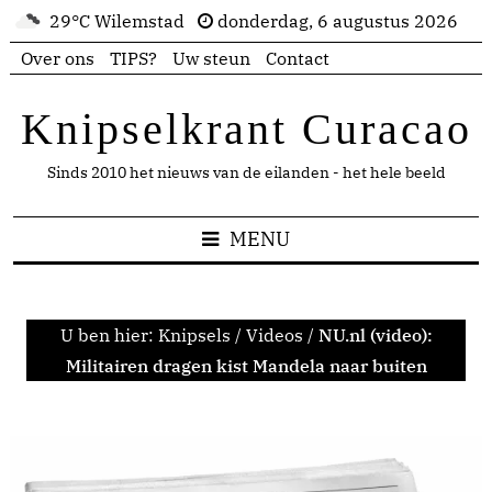
29°C Wilemstad
donderdag, 6 augustus 2026
Over ons
TIPS?
Uw steun
Contact
Knipselkrant Curacao
Sinds 2010 het nieuws van de eilanden - het hele beeld
MENU
U ben hier:
Knipsels
/
Videos
/
NU.nl (video):
Militairen dragen kist Mandela naar buiten