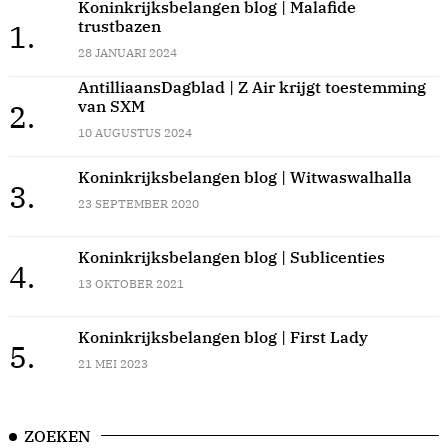
Koninkrijksbelangen blog | Malafide
trustbazen
1.
28 JANUARI 2024
AntilliaansDagblad | Z Air krijgt toestemming
van SXM
2.
10 AUGUSTUS 2024
Koninkrijksbelangen blog | Witwaswalhalla
3.
23 SEPTEMBER 2020
Koninkrijksbelangen blog | Sublicenties
4.
13 OKTOBER 2021
Koninkrijksbelangen blog | First Lady
5.
21 MEI 2023
ZOEKEN