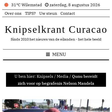
31°C Wilemstad
zaterdag, 8 augustus 2026
Over ons
TIPS?
Uw steun
Contact
Knipselkrant Curacao
Sinds 2010 het nieuws van de eilanden - het hele beeld
MENU
U ben hier:
Knipsels
/
Media
/
Qunu bereidt
zich voor op begrafenis Nelson Mandela