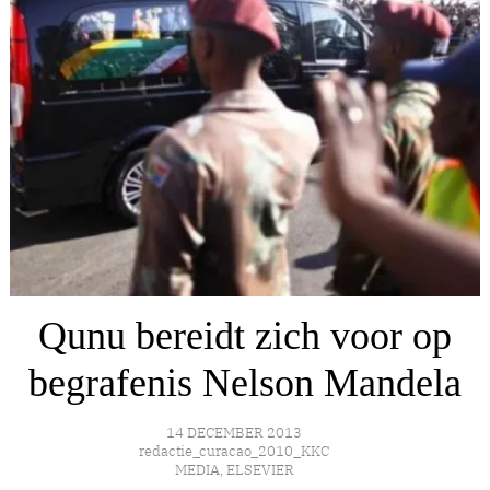
Qunu bereidt zich voor op
begrafenis Nelson Mandela
14 DECEMBER 2013
redactie_curacao_2010_KKC
MEDIA
,
ELSEVIER