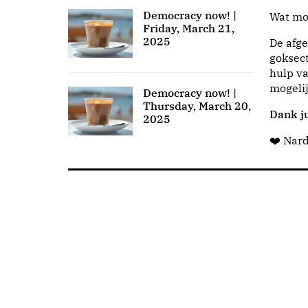
Democracy now! |
Wat moo
Friday, March 21,
2025
De afge
goksect
hulp va
mogeli
Democracy now! |
Thursday, March 20,
Dank ju
2025
❤️ Nar