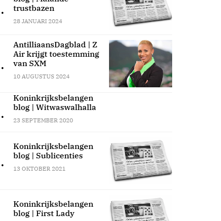
.
trustbazen
28 JANUARI 2024
AntilliaansDagblad | Z
Air krijgt toestemming
.
van SXM
10 AUGUSTUS 2024
Koninkrijksbelangen
blog | Witwaswalhalla
.
23 SEPTEMBER 2020
Koninkrijksbelangen
blog | Sublicenties
.
13 OKTOBER 2021
Koninkrijksbelangen
blog | First Lady
.