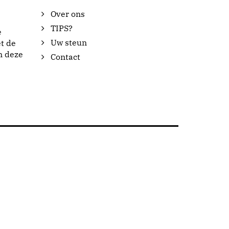
Over ons
TIPS?
e
Uw steun
t de
n deze
Contact