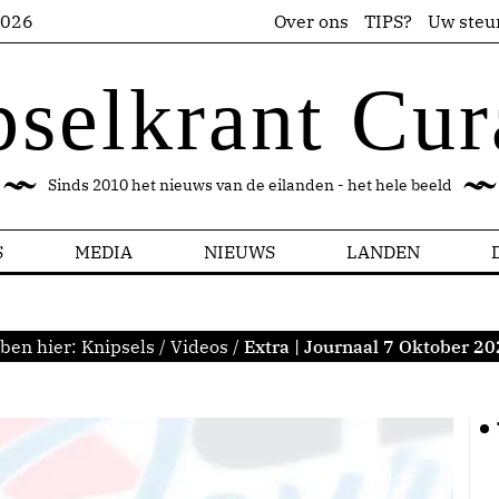
2026
Over ons
TIPS?
Uw steu
pselkrant Cur
Sinds 2010 het nieuws van de eilanden - het hele beeld
S
MEDIA
NIEUWS
LANDEN
ben hier:
Knipsels
/
Videos
/
Extra | Journaal 7 Oktober 2