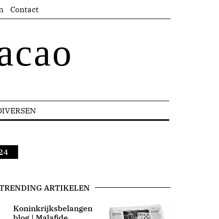
n
Contact
acao
DIVERSEN
024
TRENDING ARTIKELEN
Koninkrijksbelangen
blog | Malafide