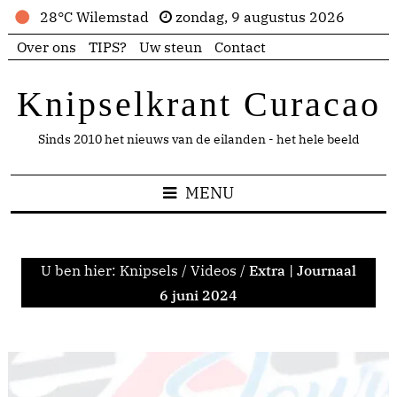
28°C Wilemstad
zondag, 9 augustus 2026
Over ons
TIPS?
Uw steun
Contact
Knipselkrant Curacao
Sinds 2010 het nieuws van de eilanden - het hele beeld
MENU
U ben hier:
Knipsels
/
Videos
/
Extra | Journaal
6 juni 2024