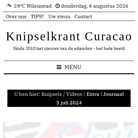
29°C Wilemstad
donderdag, 6 augustus 2026
Over ons
TIPS?
Uw steun
Contact
Knipselkrant Curacao
Sinds 2010 het nieuws van de eilanden - het hele beeld
MENU
U ben hier:
Knipsels
/
Videos
/
Extra | Journaal
5 juli 2024