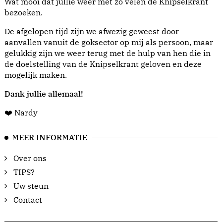
Wat mooi dat jullie weer met zo velen de Knipselkrant
bezoeken.
De afgelopen tijd zijn we afwezig geweest door
aanvallen vanuit de goksector op mij als persoon, maar
gelukkig zijn we weer terug met de hulp van hen die in
de doelstelling van de Knipselkrant geloven en deze
mogelijk maken.
Dank jullie allemaal!
❤️ Nardy
MEER INFORMATIE
Over ons
TIPS?
Uw steun
Contact