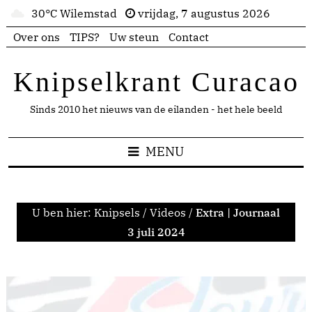
30°C Wilemstad
vrijdag, 7 augustus 2026
Over ons
TIPS?
Uw steun
Contact
Knipselkrant Curacao
Sinds 2010 het nieuws van de eilanden - het hele beeld
MENU
U ben hier:
Knipsels
/
Videos
/
Extra | Journaal
3 juli 2024