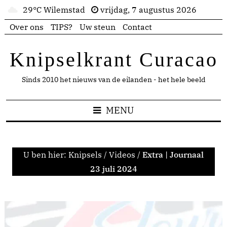
29°C Wilemstad
vrijdag, 7 augustus 2026
Over ons
TIPS?
Uw steun
Contact
Knipselkrant Curacao
Sinds 2010 het nieuws van de eilanden - het hele beeld
MENU
U ben hier:
Knipsels
/
Videos
/
Extra | Journaal
23 juli 2024