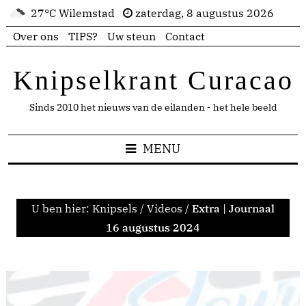
27°C Wilemstad
zaterdag, 8 augustus 2026
Over ons
TIPS?
Uw steun
Contact
Knipselkrant Curacao
Sinds 2010 het nieuws van de eilanden - het hele beeld
MENU
U ben hier:
Knipsels
/
Videos
/
Extra | Journaal
16 augustus 2024