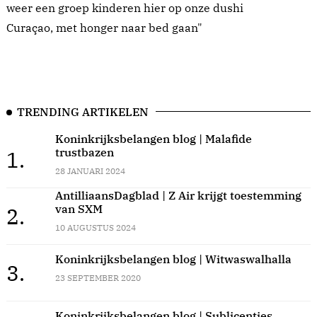
weer een groep kinderen hier op onze dushi
Curaçao, met honger naar bed gaan"
TRENDING ARTIKELEN
Koninkrijksbelangen blog | Malafide
trustbazen
1.
28 JANUARI 2024
AntilliaansDagblad | Z Air krijgt toestemming
van SXM
2.
10 AUGUSTUS 2024
Koninkrijksbelangen blog | Witwaswalhalla
3.
23 SEPTEMBER 2020
Koninkrijksbelangen blog | Sublicenties