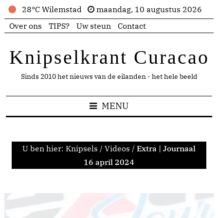
28°C Wilemstad
maandag, 10 augustus 2026
Over ons
TIPS?
Uw steun
Contact
Knipselkrant Curacao
Sinds 2010 het nieuws van de eilanden - het hele beeld
MENU
U ben hier:
Knipsels
/
Videos
/
Extra | Journaal
16 april 2024