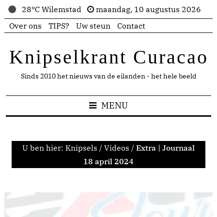
28°C Wilemstad
maandag, 10 augustus 2026
Over ons
TIPS?
Uw steun
Contact
Knipselkrant Curacao
Sinds 2010 het nieuws van de eilanden - het hele beeld
MENU
U ben hier:
Knipsels
/
Videos
/
Extra | Journaal
18 april 2024