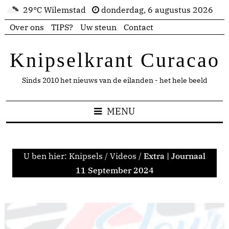
29°C Wilemstad
donderdag, 6 augustus 2026
Over ons
TIPS?
Uw steun
Contact
Knipselkrant Curacao
Sinds 2010 het nieuws van de eilanden - het hele beeld
MENU
U ben hier:
Knipsels
/
Videos
/
Extra | Journaal
11 September 2024