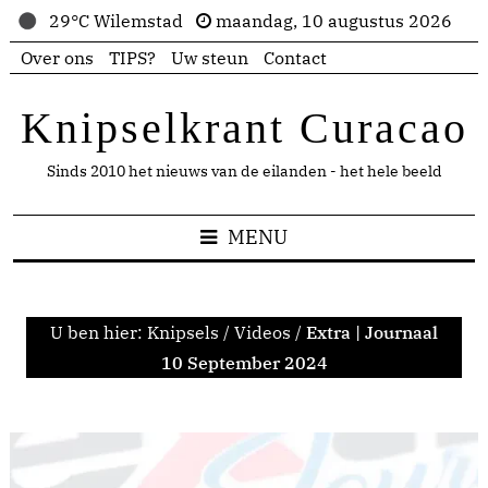
29°C Wilemstad
maandag, 10 augustus 2026
Over ons
TIPS?
Uw steun
Contact
Knipselkrant Curacao
Sinds 2010 het nieuws van de eilanden - het hele beeld
MENU
U ben hier:
Knipsels
/
Videos
/
Extra | Journaal
10 September 2024