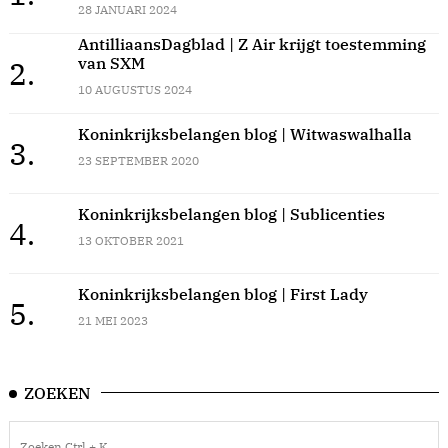
28 JANUARI 2024
AntilliaansDagblad | Z Air krijgt toestemming
van SXM
2.
10 AUGUSTUS 2024
Koninkrijksbelangen blog | Witwaswalhalla
3.
23 SEPTEMBER 2020
Koninkrijksbelangen blog | Sublicenties
4.
13 OKTOBER 2021
Koninkrijksbelangen blog | First Lady
5.
21 MEI 2023
ZOEKEN