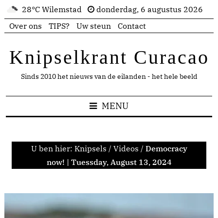
28°C Wilemstad
donderdag, 6 augustus 2026
Over ons
TIPS?
Uw steun
Contact
Knipselkrant Curacao
Sinds 2010 het nieuws van de eilanden - het hele beeld
MENU
U ben hier:
Knipsels
/
Videos
/
Democracy
now! | Tuessday, August 13, 2024