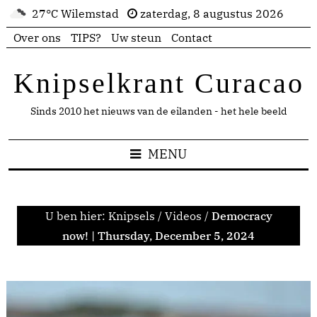
27°C Wilemstad
zaterdag, 8 augustus 2026
Over ons
TIPS?
Uw steun
Contact
Knipselkrant Curacao
Sinds 2010 het nieuws van de eilanden - het hele beeld
MENU
U ben hier:
Knipsels
/
Videos
/
Democracy
now! | Thursday, December 5, 2024