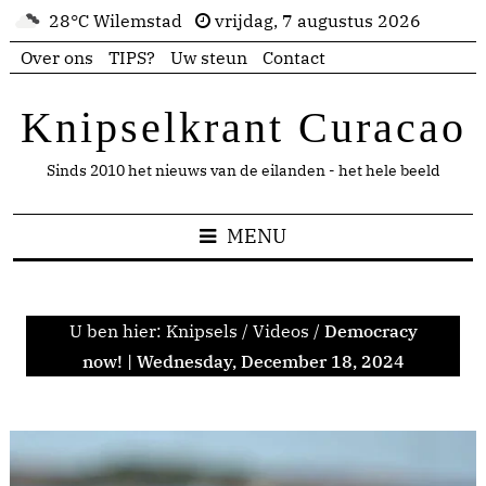
28°C Wilemstad
vrijdag, 7 augustus 2026
Over ons
TIPS?
Uw steun
Contact
Knipselkrant Curacao
Sinds 2010 het nieuws van de eilanden - het hele beeld
MENU
U ben hier:
Knipsels
/
Videos
/
Democracy
now! | Wednesday, December 18, 2024