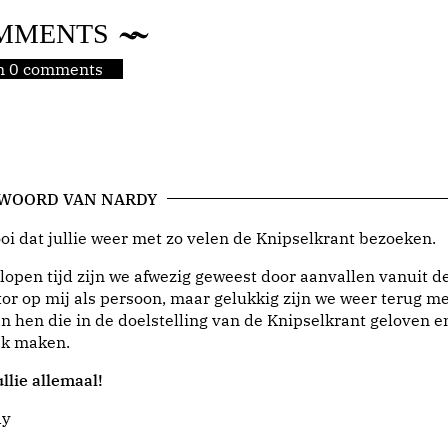
MMENTS
jn 0 comments
 WOORD VAN NARDY
i dat jullie weer met zo velen de Knipselkrant bezoeken.
lopen tijd zijn we afwezig geweest door aanvallen vanuit d
or op mij als persoon, maar gelukkig zijn we weer terug me
n hen die in de doelstelling van de Knipselkrant geloven e
jk maken.
llie allemaal!
dy