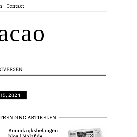
n
Contact
acao
DIVERSEN
 15, 2024
TRENDING ARTIKELEN
Koninkrijksbelangen
blog | Malafide