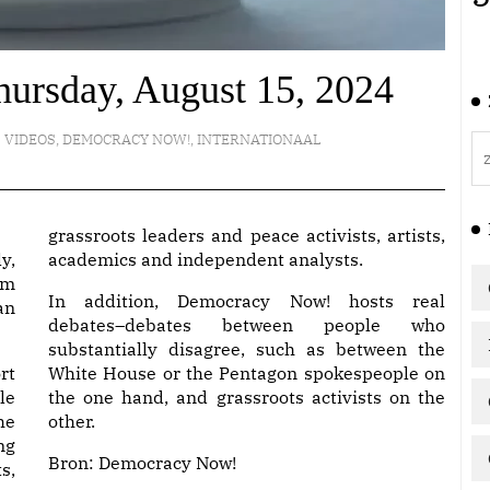
ursday, August 15, 2024
VIDEOS
,
DEMOCRACY NOW!
,
INTERNATIONAAL
grassroots leaders and peace activists, artists,
y,
academics and independent analysts.
am
In addition, Democracy Now! hosts real
an
debates–debates between people who
substantially disagree, such as between the
rt
White House or the Pentagon spokespeople on
le
the one hand, and grassroots activists on the
he
other.
ng
Bron:
Democracy Now!
s,