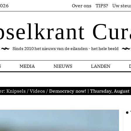
2026
Over ons
TIPS?
Uw steu
pselkrant Cur
Sinds 2010 het nieuws van de eilanden - het hele beeld
S
MEDIA
NIEUWS
LANDEN
er:
Knipsels
/
Videos
/
Democracy now! | Thursday, August