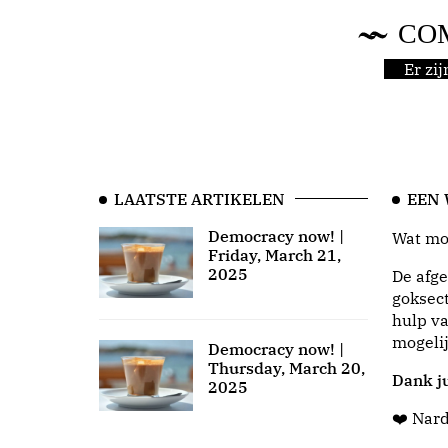
CO
Er zi
LAATSTE ARTIKELEN
EEN
Democracy now! |
Wat moo
Friday, March 21,
2025
De afge
goksect
hulp va
mogeli
Democracy now! |
Thursday, March 20,
Dank ju
2025
❤️ Nar