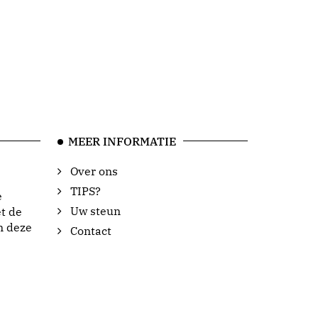
MEER INFORMATIE
Over ons
TIPS?
e
Uw steun
t de
n deze
Contact