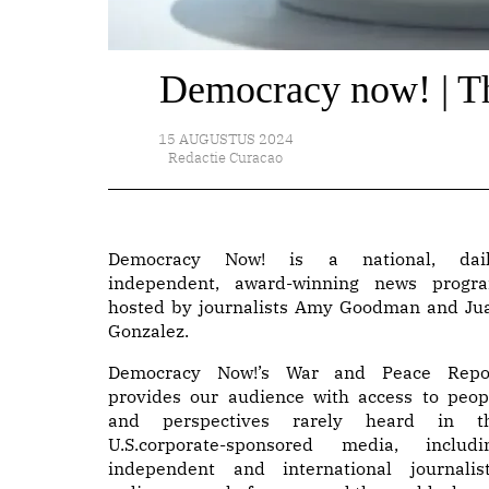
Democracy now! | Th
15 AUGUSTUS 2024
Redactie Curacao
Democracy Now! is a national, dail
independent, award-winning news progr
hosted by journalists Amy Goodman and Ju
Gonzalez.
Democracy Now!’s War and Peace Repo
provides our audience with access to peop
and perspectives rarely heard in t
U.S.corporate-sponsored media, includi
independent and international journalist