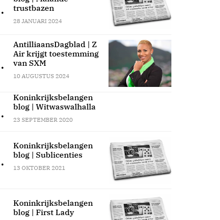
.
trustbazen
28 JANUARI 2024
AntilliaansDagblad | Z
Air krijgt toestemming
.
van SXM
10 AUGUSTUS 2024
Koninkrijksbelangen
blog | Witwaswalhalla
.
23 SEPTEMBER 2020
Koninkrijksbelangen
blog | Sublicenties
.
13 OKTOBER 2021
Koninkrijksbelangen
blog | First Lady
.