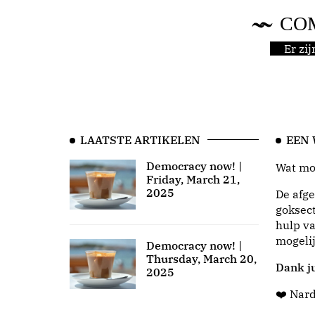
CO
Er zi
LAATSTE ARTIKELEN
EEN
Democracy now! |
Wat moo
Friday, March 21,
2025
De afge
goksect
hulp va
mogeli
Democracy now! |
Thursday, March 20,
Dank ju
2025
❤️ Nar