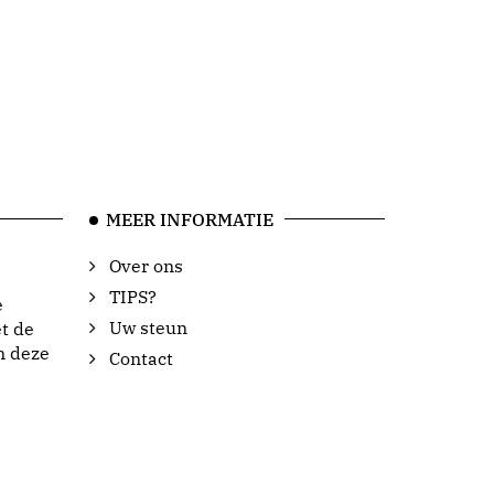
MEER INFORMATIE
Over ons
TIPS?
e
Uw steun
t de
n deze
Contact