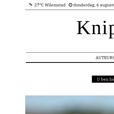
27°C Wilemstad
donderdag, 6 august
Kni
AUTEUR
U ben hi