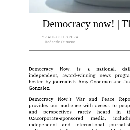
Democracy now! | Th
29 AUGUSTUS 2024
Redactie Curacao
Democracy Now! is a national, dail
independent, award-winning news progr
hosted by journalists Amy Goodman and Ju
Gonzalez.
Democracy Now!’s War and Peace Repo
provides our audience with access to peop
and perspectives rarely heard in t
U.S.corporate-sponsored media, includi
independent and international journalist