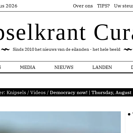
us 2026
Over ons
TIPS?
Uw steu
pselkrant Cur
Sinds 2010 het nieuws van de eilanden - het hele beeld
S
MEDIA
NIEUWS
LANDEN
er:
Knipsels
/
Videos
/
Democracy now! | Thursday, August