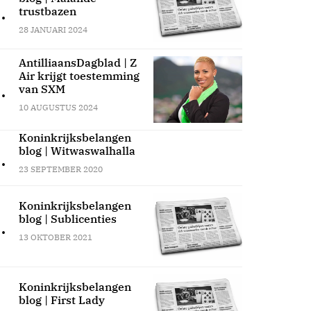
.
trustbazen
28 JANUARI 2024
AntilliaansDagblad | Z
Air krijgt toestemming
.
van SXM
10 AUGUSTUS 2024
Koninkrijksbelangen
blog | Witwaswalhalla
.
23 SEPTEMBER 2020
Koninkrijksbelangen
blog | Sublicenties
.
13 OKTOBER 2021
Koninkrijksbelangen
blog | First Lady
.