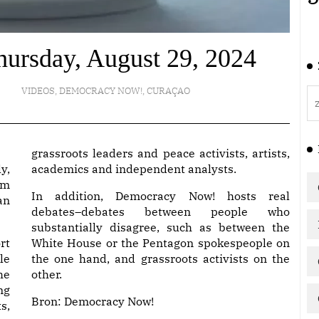
ursday, August 29, 2024
VIDEOS
,
DEMOCRACY NOW!
,
CURAÇAO
grassroots leaders and peace activists, artists,
y,
academics and independent analysts.
am
In addition, Democracy Now! hosts real
an
debates–debates between people who
substantially disagree, such as between the
rt
White House or the Pentagon spokespeople on
le
the one hand, and grassroots activists on the
he
other.
ng
Bron:
Democracy Now!
s,