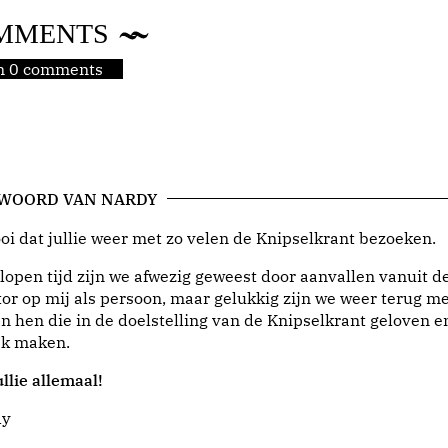
MMENTS
jn 0 comments
 WOORD VAN NARDY
i dat jullie weer met zo velen de Knipselkrant bezoeken.
lopen tijd zijn we afwezig geweest door aanvallen vanuit d
or op mij als persoon, maar gelukkig zijn we weer terug me
n hen die in de doelstelling van de Knipselkrant geloven e
jk maken.
llie allemaal!
dy