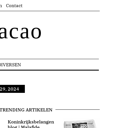
n
Contact
acao
DIVERSEN
 29, 2024
TRENDING ARTIKELEN
Koninkrijksbelangen
blog | Malafide