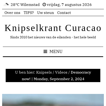
28°C Wilemstad
vrijdag, 7 augustus 2026
Over ons
TIPS?
Uw steun
Contact
Knipselkrant Curacao
Sinds 2010 het nieuws van de eilanden - het hele beeld
MENU
U ben hier:
Knipsels
/
Videos
/
Democracy
now! | Monday, September 2, 2024