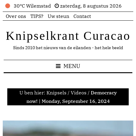
30°C Wilemstad
zaterdag, 8 augustus 2026
Over ons
TIPS?
Uw steun
Contact
Knipselkrant Curacao
Sinds 2010 het nieuws van de eilanden - het hele beeld
MENU
U ben hier:
Knipsels
/
Videos
/
Democracy
now! | Monday, September 16, 2024